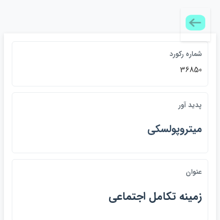
شماره ركورد
36850
پديد آور
ميتروپولسكي
عنوان
زمينه تكامل اجتماعي