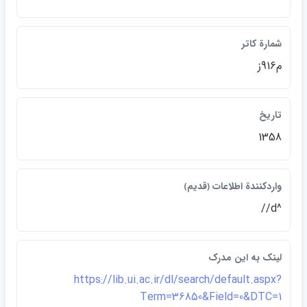
شمارة كاتر
م916ز
تاريخ
1358
واردكنندة اطلاعات ﴿قديم﴾
^d//
لينک به اين مدرک
https://lib.ui.ac.ir/dl/search/default.aspx?
Term=36850&Field=0&DTC=1