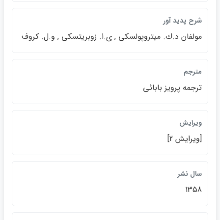
شرح پديد آور
مولفان د.ك. ميتروپولسكي , ي.ا. زوبريتسكي , و.ل. كروف
مترجم
ترجمه پرويز بابائي
ويرايش
[ويرايش 2]
سال نشر
1358