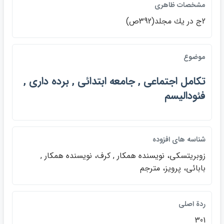
مشخصات ظاهري
2ج در يك مجلد(392ص)
موضوع
تكامل اجتماعي , جامعه ابتدائي , برده داري ,
فئوداليسم
شناسه هاي افزوده
زوبريتسكي، نويسنده همكار , كرف، نويسنده همكار ,
بابائي، پرويز، مترجم
ردة اصلي
301