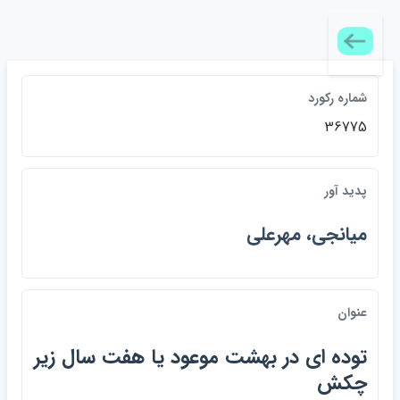
شماره ركورد
36775
پديد آور
ميانجي، مهرعلي
عنوان
توده اي در بهشت موعود يا هفت سال زير
چكش