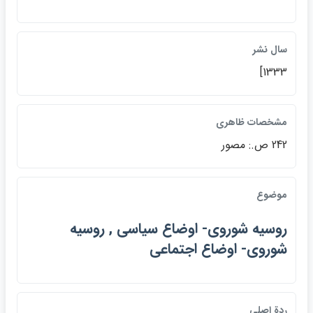
سال نشر
1333]
مشخصات ظاهري
242 ص.: مصور
موضوع
روسيه شوروي- اوضاع سياسي , روسيه
شوروي- اوضاع اجتماعي
ردة اصلي