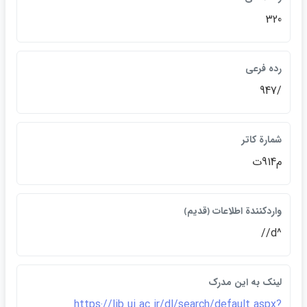
320
رده فرعي
/947
شمارة كاتر
م914ت
واردكنندة اطلاعات ﴿قديم﴾
^d//
لينک به اين مدرک
https://lib.ui.ac.ir/dl/search/default.aspx?