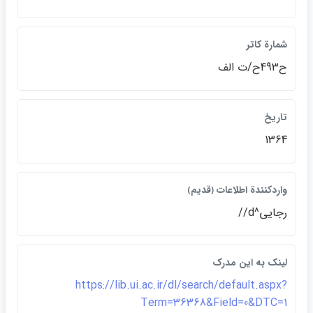
شمارة كاتر
ح493ح/ت الف
تاريخ
1364
واردكنندة اطلاعات ﴿قديم﴾
رجايي^d//
لينک به اين مدرک
https://lib.ui.ac.ir/dl/search/default.aspx?
Term=36368&Field=0&DTC=1