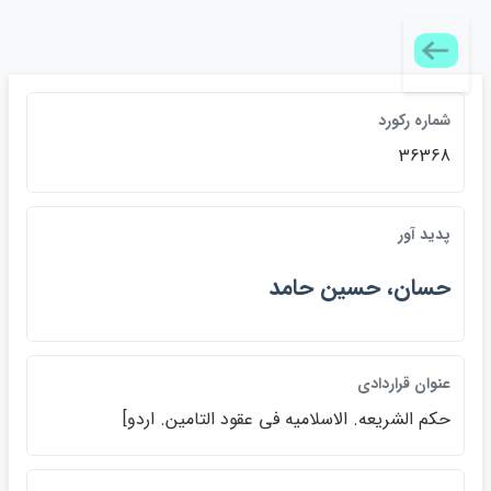
شماره ركورد
36368
پديد آور
حسان، حسين حامد
عنوان قراردادي
حكم الشريعه. الاسلاميه في عقود التامين. اردو]