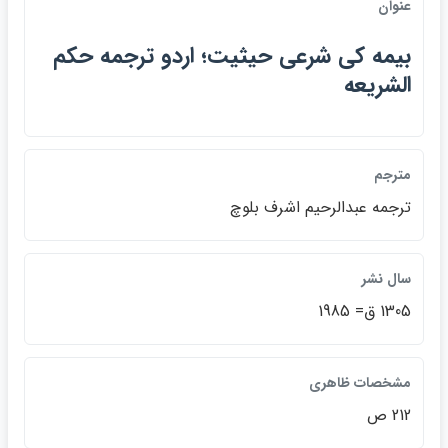
عنوان
بيمه كي شرعي حيثيت؛ اردو ترجمه حكم
الشريعه
مترجم
ترجمه عبدالرحيم اشرف بلوچ
سال نشر
1305 ق= 1985
مشخصات ظاهري
212 ص