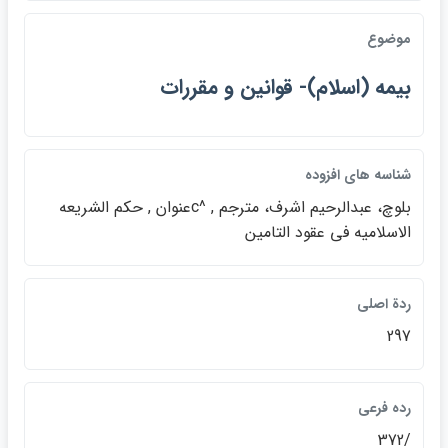
موضوع
بيمه (اسلام)- قوانين و مقررات
شناسه هاي افزوده
بلوچ، عبدالرحيم اشرف، مترجم , ^cعنوان , حكم الشريعه
الاسلاميه في عقود التامين
ردة اصلي
297
رده فرعي
/372