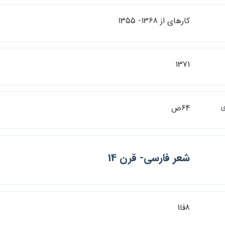
كارهاي از 1368- 1355
1371
ي
64ص
شعر فارسي- قرن 14
8فا1