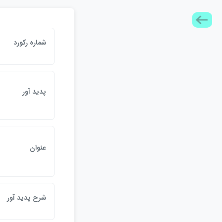
شماره ركورد
پديد آور
عنوان
شرح پديد آور