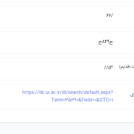
/62
ح849ح
ت ﴿قديم﴾
^d//
https://lib.ui.ac.ir/dl/search/default.aspx?
رک
Term=35390&Field=0&DTC=1