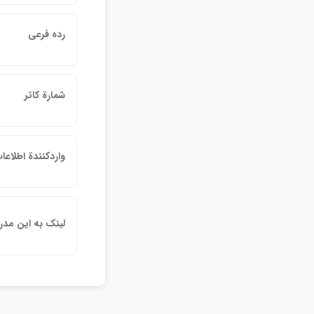
رده فرعي
شمارة كاتر
واردكنندة اطلاعا
لينک به اين مد