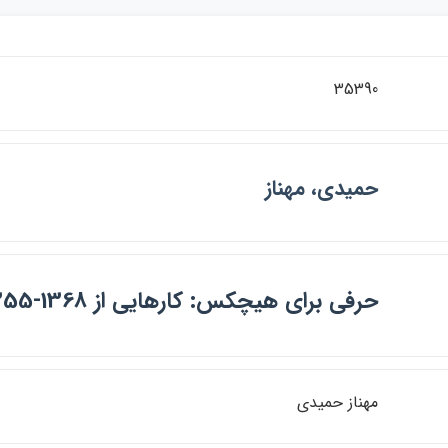
35390
حميدي، مهناز
حرفي براي هيچكس: كارهايي از 1368-1355
مهناز حميدي