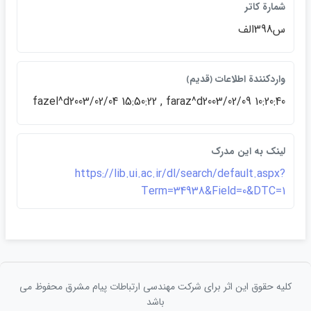
شمارة كاتر
س398الف
واردكنندة اطلاعات ﴿قديم﴾
fazel^d2003/02/04 15:50:22 , faraz^d2003/02/09 10:20:40
لينک به اين مدرک
https://lib.ui.ac.ir/dl/search/default.aspx?
Term=34938&Field=0&DTC=1
کلیه حقوق این اثر برای شرکت مهندسی ارتباطات پيام مشرق محفوظ می
باشد