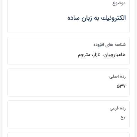
موضوع
الكترونيك به زبان ساده
شناسه هاي افزوده
هامبارچيان، نازار، مترجم
ردة اصلي
537
رده فرعي
/5