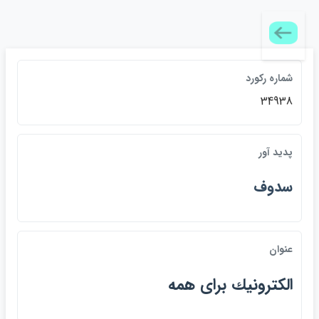
شماره ركورد
34938
پديد آور
سدوف
عنوان
الكترونيك براي همه