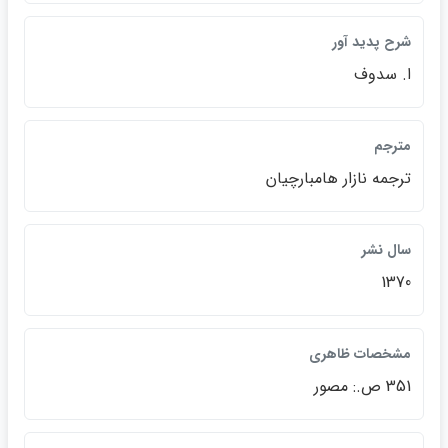
شرح پديد آور
ا. سدوف
مترجم
ترجمه نازار هامبارچيان
سال نشر
1370
مشخصات ظاهري
351 ص.: مصور