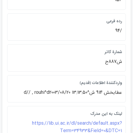
رده فرعي
/94
شمارة كاتر
ش887ح
واردكنندة اطلاعات ﴿قديم﴾
عطابخش 914 ش^d// , rouhi^d2003/08/20 13:13:50
لينک به اين مدرک
https://lib.ui.ac.ir/dl/search/default.aspx?
Term=34933&Field=0&DTC=1