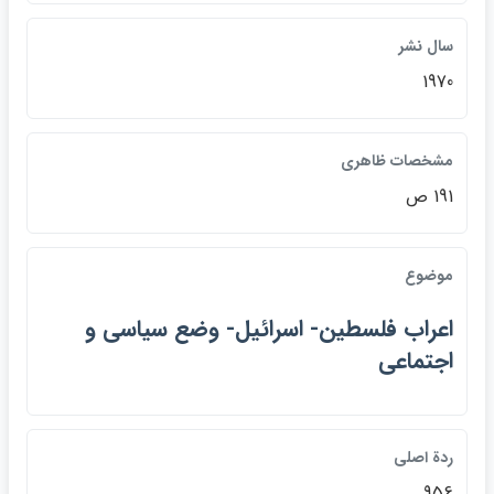
سال نشر
1970
مشخصات ظاهري
191 ص
موضوع
اعراب فلسطين- اسرائيل- وضع سياسي و
اجتماعي
ردة اصلي
956