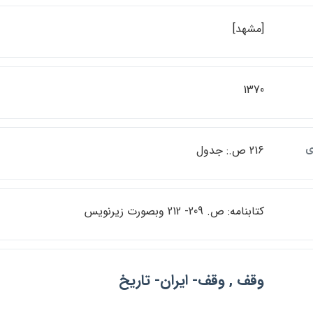
[مشهد]
1370
ي
216 ص.: جدول
كتابنامه: ص. 209- 212 وبصورت زيرنويس
وقف , وقف- ايران- تاريخ