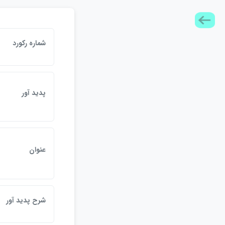
شماره ركورد
پديد آور
عنوان
شرح پديد آور