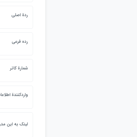
ردة اصلي
رده فرعي
شمارة كاتر
واردكنندة اطلاعا
لينک به اين مد