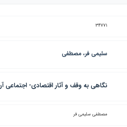
34771
سليمي فر، مصطفي
نگاهي به وقف و آثار اقتصادي- اجتماعي آ
مصطفي سليمي فر