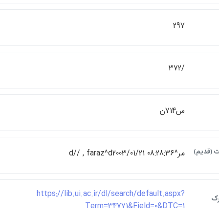
297
/372
س714ن
ت ﴿قديم﴾
مر^d// , faraz^d2003/01/21 08:28:36
https://lib.ui.ac.ir/dl/search/default.aspx?
رک
Term=34771&Field=0&DTC=1