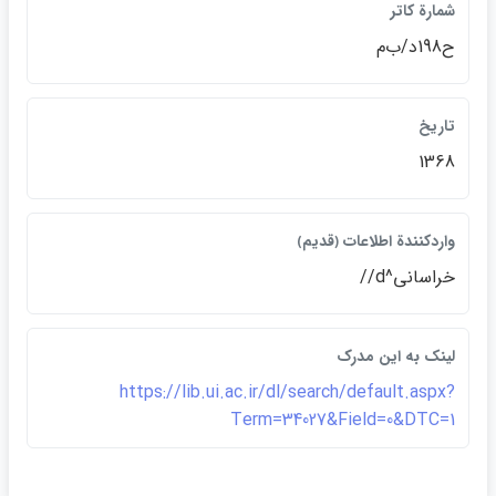
شمارة كاتر
ح198د/ب‌م
تاريخ
1368
واردكنندة اطلاعات ﴿قديم﴾
خراساني^d//
لينک به اين مدرک
https://lib.ui.ac.ir/dl/search/default.aspx?
Term=34027&Field=0&DTC=1