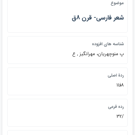
موضوع
شعر فارسي- قرن 8ق
شناسه هاي افزوده
پ منوچهريان، مهرانگيز , ع
ردة اصلي
8فا1
رده فرعي
/32