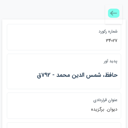
شماره ركورد
34027
پديد آور
حافظ، شمس الدين محمد - 792ق
عنوان قراردادي
ديوان. برگزيده