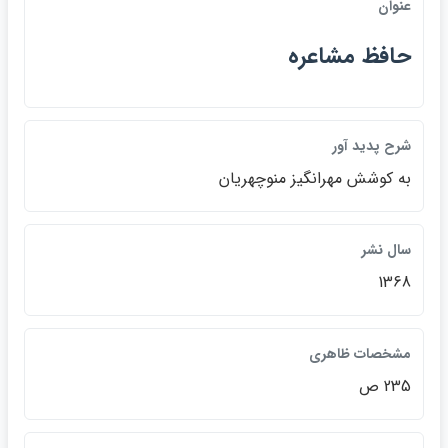
عنوان
حافظ مشاعره
شرح پديد آور
به كوشش مهرانگيز منوچهريان
سال نشر
1368
مشخصات ظاهري
235 ص