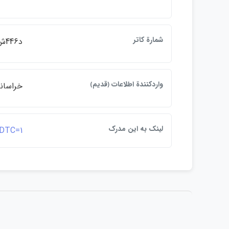
شمارة كاتر
د446ش/حد
واردكنندة اطلاعات ﴿قديم﴾
خراساني 0817 
لينک به اين مدرک
&DTC=1