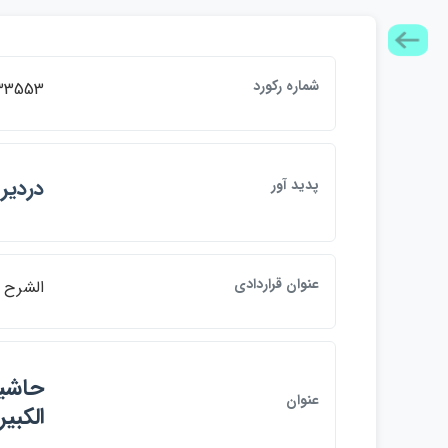
شماره ركورد
33553
دردير،
پديد آور
عنوان قراردادي
الشرح ا
حاشيه
عنوان
الكبي