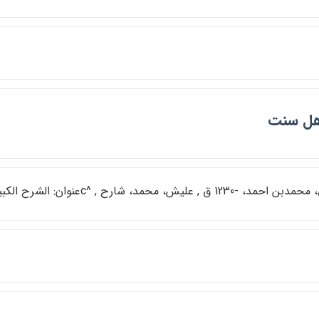
هل سنت
 -1230 ق , عليش، محمد، شارح , ^cعنوان: الشرح الكبير