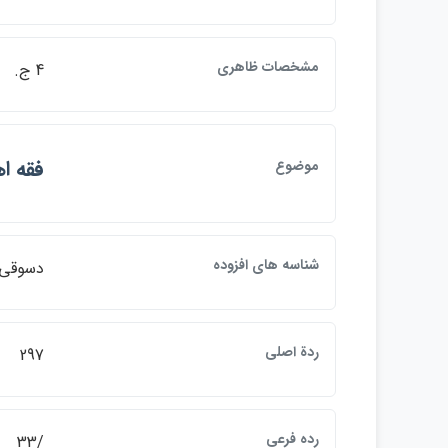
مشخصات ظاهري
4 ج.
فقه ا
موضوع
شناسه هاي افزوده
دسوقي، محمدبن احمد،
ردة اصلي
297
رده فرعي
/33