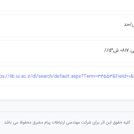
ش^d//
ps://lib.ui.ac.ir/dl/search/default.aspx?Term=33553&Field=0
کلیه حقوق این اثر برای شرکت مهندسی ارتباطات پيام مشرق محفوظ می باشد