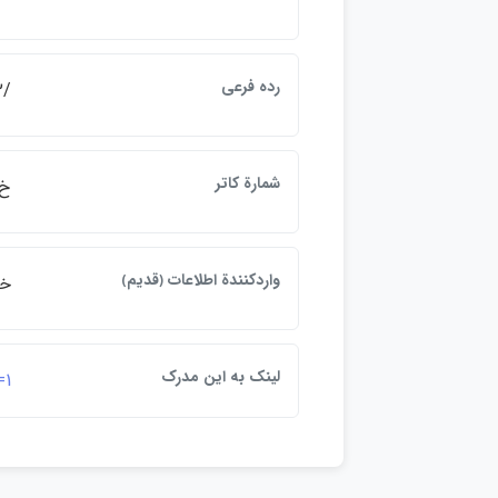
رده فرعي
/452
شمارة كاتر
خ811ال
واردكنندة اطلاعات ﴿قديم﴾
خرا
لينک به اين مدرک
=1