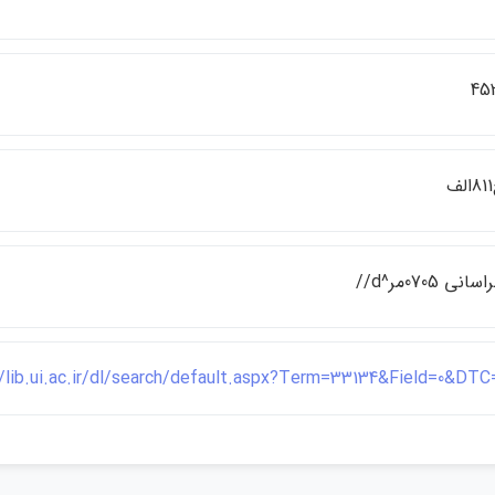
ف
ساني 0705مر^d//
//lib.ui.ac.ir/dl/search/default.aspx?Term=33134&Field=0&DTC