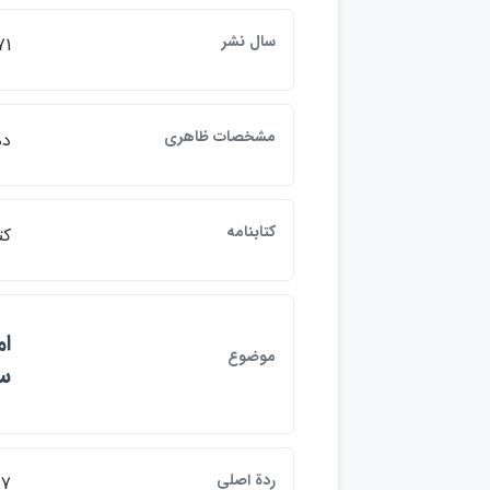
سال نشر
71
مشخصات ظاهري
ده، 
كتابنامه
كتابن
موضوع
سن
ردة اصلي
97