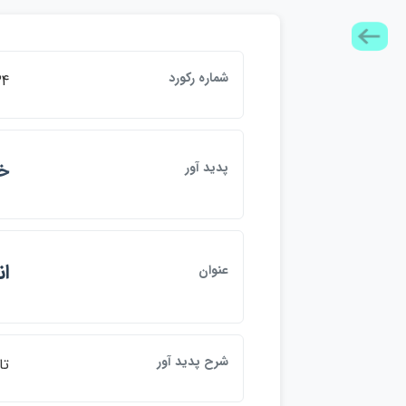
شماره ركورد
34
خو
پديد آور
ا
عنوان
شرح پديد آور
تا