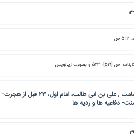
13
523 ص
امه: ص [521]- 523 و بصورت زيرنويس
ت- دفاعيه ها و رديه ها
2