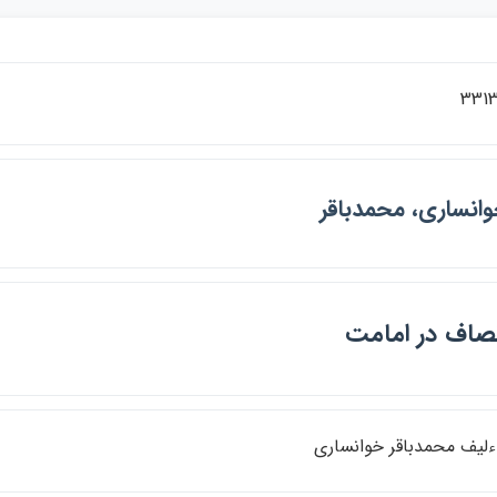
331
انساري، محمدباقر
نصاف در امامت
ءليف محمدباقر خوانساري