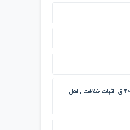
امامت , علي بن ابي طالب، امام اول، 23 قبل از هجرت- 40 ق- اثبات خلافت , اهل