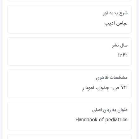
شرح پديد آور
عباس اديب
سال نشر
1362
مشخصات ظاهري
712 ص.: جدول، نمودار
عنوان به زبان اصلي
Handbook of pediatrics