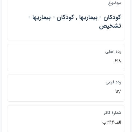
موضوع
كودكان - بيماريها , كودكان - بيماريها -
تشخيص
ردة اصلي
618
رده فرعي
/92
شمارة كاتر
الف346ب