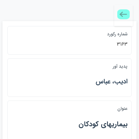
شماره ركورد
3163
پديد آور
اديب، عباس
عنوان
بيماريهاي كودكان