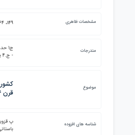
مشخصات ظاهري
149، 264، 91، 127 ص
مندرجات
- ج.4 يادبود من از باستاني پاريزي
موضوع
قرن ۴ق.
شناسه هاي افزوده
باستاني، پاريزي، م