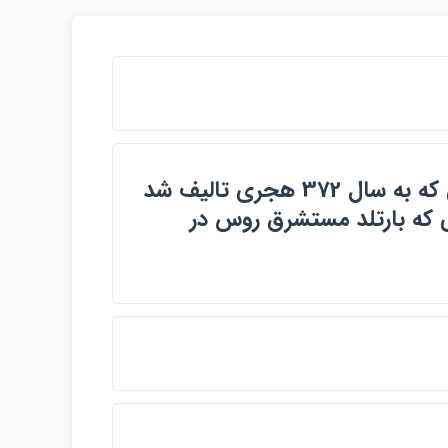
حدود العالم من المشرق الي المغرب در جغرافياي عمومي كه به سال 372 هجري تاليف شد
نسكي كه بارتلد مستشرق روس در