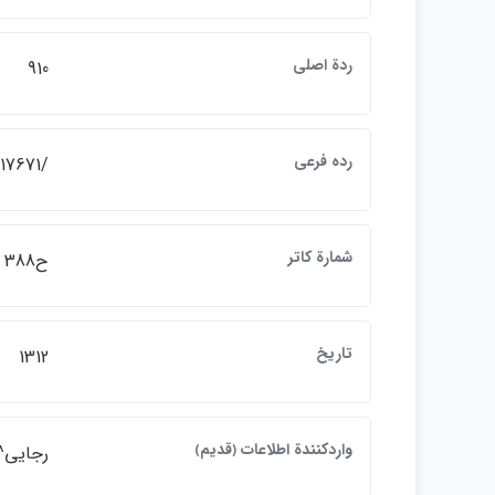
ردة اصلي
910
رده فرعي
/917671
شمارة كاتر
ح388
تاريخ
1312
واردكنندة اطلاعات ﴿قديم﴾
رجايي^ alipour^d2003/09/02 10:12:49 , faraz^d2003/11/02 13:51:44