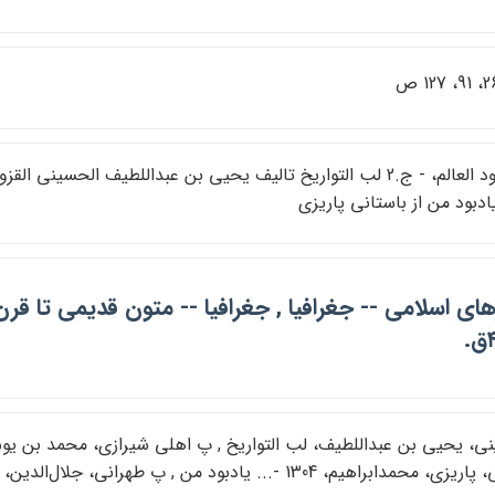
حمدابراهيم، 1304 -... يادبود من , پ طهراني، جلال‌الدين، 1272- مصحح