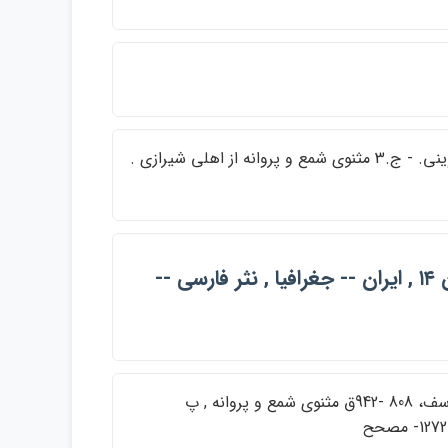
ج1 حدود العالم، - ج.2 لب التواريخ تاليف يحيي بن عبداللطيف الحسيني القزويني. - ج.3 مثنوي شمع و پروانه از اهلي شيرازي .
كشورهاي اسلامي -- جغرافيا , جغرافيا -- متون قديمي تا قرن ۱۴ , ايران -- جغرافيا , نثر فارسي --
پ قزويني، يحيي بن عبداللطيف، لب التواريخ , پ اهلي شيرازي، محمد بن يوسف، 808 -942ق مثنوي شمع و پروانه , پ