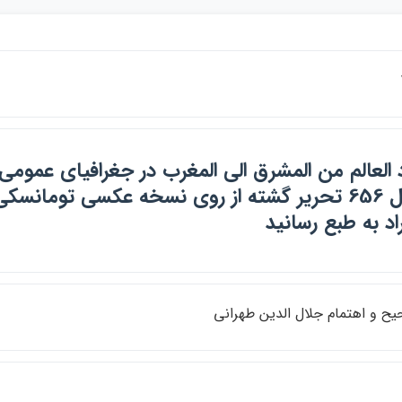
وبسال 656 تحرير گشته از روي نسخه عكسي توما
راد به طبع رسانيد
يح و اهتمام جلال الدين طهراني