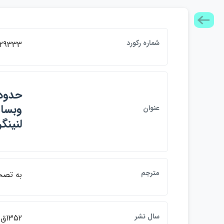
شماره ركورد
29333
عنوان
لنينگ
مترجم
به تصح
سال نشر
1352ق