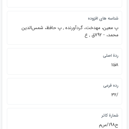
شناسه هاي افزوده
پ معين، مهدخت، گردآورنده , پ حافظ، شمس‌الدين
محمد، - 792ق , ع
ردة اصلي
8فا1
رده فرعي
/32
شمارة كاتر
ح198/س‌م