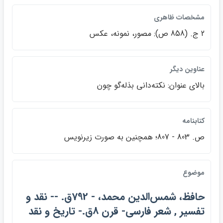
مشخصات ظاهري
2 ج. (858 ص): مصور، نمونه، عكس
عناوين ديگر
بالاي عنوان: نكته‌داني بذله‌گو چون
كتابنامه
ص. 803 - 807؛ همچنين به صورت زيرنويس
موضوع
حافظ، شمس‌الدين محمد، - 792ق. -- نقد و
تفسير , شعر فارسي- قرن 8ق.- تاريخ و نقد