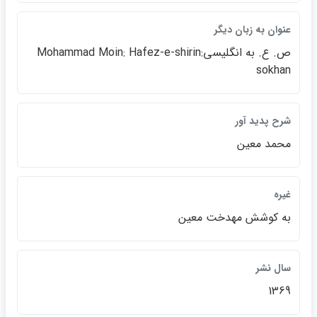
عنوان به زبان ديگر
ص. ع. به انگليسي:Mohammad Moin: Hafez-e-shirin
sokhan
شرح پديد آور
محمد معين
غيره
به كوشش مهدخت معين
سال نشر
1369