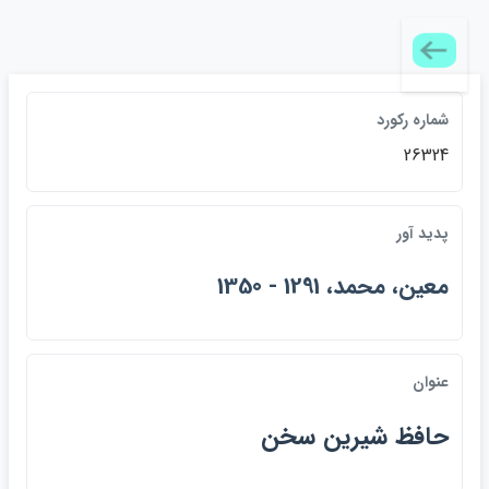
شماره ركورد
26324
پديد آور
معين، محمد، 1291 - 1350
عنوان
حافظ شيرين سخن