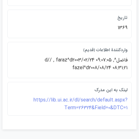
تاريخ
1369
واردكنندة اطلاعات ﴿قديم﴾
فاضل^d// , faraz^d2003/02/24 09:07:05 ,
fazel^d2008/08/24 08:31:21
لينک به اين مدرک
https://lib.ui.ac.ir/dl/search/default.aspx?
Term=26324&Field=0&DTC=1