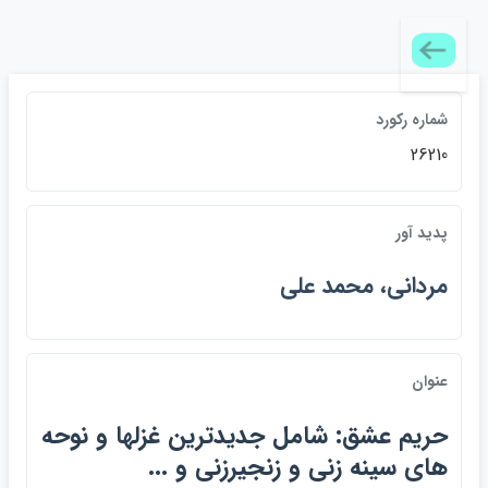
شماره ركورد
26210
پديد آور
مرداني، محمد علي
عنوان
حريم عشق: شامل جديدترين غزلها و نوحه
هاي سينه زني و زنجيرزني و ...