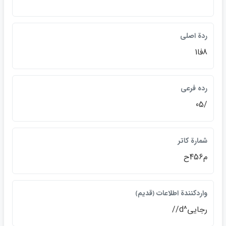
ردة اصلي
8فا1
رده فرعي
/05
شمارة كاتر
م456ح
واردكنندة اطلاعات ﴿قديم﴾
رجايي^d//