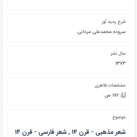
شرح پديد آور
سروده محمدعلي مرداني
سال نشر
1373
مشخصات ظاهري
[ز]، 182 ص
موضوع
شعر مذهبي - قرن 14 , شعر فارسي - قرن 14