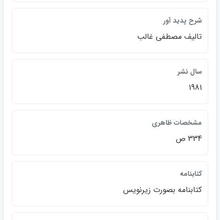
شرح پديد آور
تاليف مصطفي غالب
سال نشر
1981
مشخصات ظاهري
334 ص
كتابنامه
كتابنامه بصورت زيرنويس