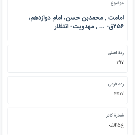
موضوع
امامت , محمدبن حسن، امام دوازدهم،
256ق- ... , مهدويت- انتظار
ردة اصلي
297
رده فرعي
/452
شمارة كاتر
غ15الف