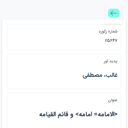
شماره ركورد
25647
پديد آور
غالب، مصطفي
عنوان
<الامامه= امامه> و قائم القيامه