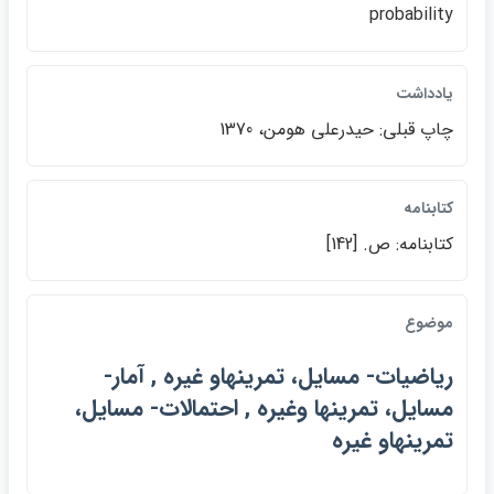
probability
يادداشت
چاپ قبلي: حيدرعلي هومن، 1370
كتابنامه
كتابنامه: ص. [142]
موضوع
رياضيات- مسايل، تمرينهاو غيره , آمار-
مسايل، تمرينها وغيره , احتمالات- مسايل،
تمرينهاو غيره