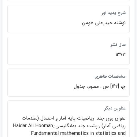
شرح پديد آور
نوشته حيدرعلي هومن
سال نشر
1373
مشخصات ظاهري
چ، [142] ص.: مصور، جدول
عناوين ديگر
عنوان روي جلد: رياضيات پايه آمار و احتمال (مقدمات
رياضي آمار) , پشت جلد به‌انگليسي:Haidar Ali Hooman.
Fundamental mathematics in statistics an‎d