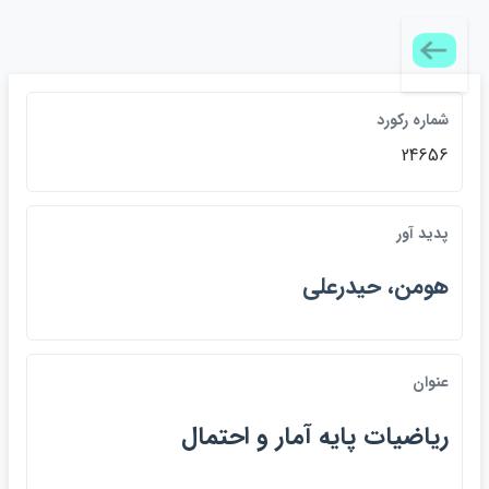
شماره ركورد
24656
پديد آور
هومن، حيدرعلي
عنوان
رياضيات پايه آمار و احتمال