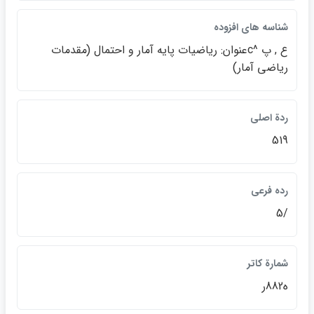
شناسه هاي افزوده
ع , پ ^cعنوان: رياضيات پايه آمار و احتمال (مقدمات
رياضي آمار)
ردة اصلي
519
رده فرعي
/5
شمارة كاتر
ه882ر