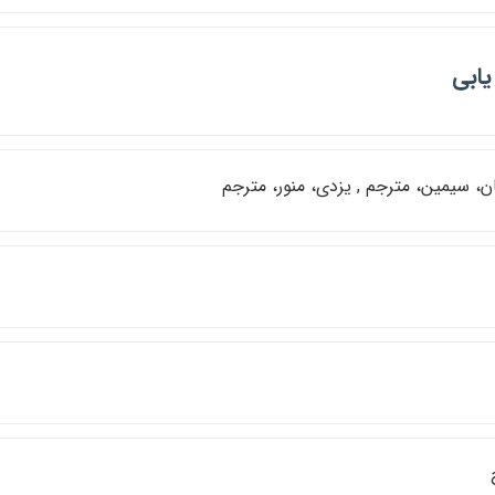
ابي
، سيمين، مترجم , يزدي، منور، مترجم