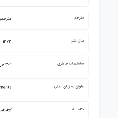
مترجم
مترجمي
سال نشر
1373
مشخصات ظاهري
304 ص.: جدول
عنوان به زبان اصلي
nments
كتابنامه
كتابنامه: ص