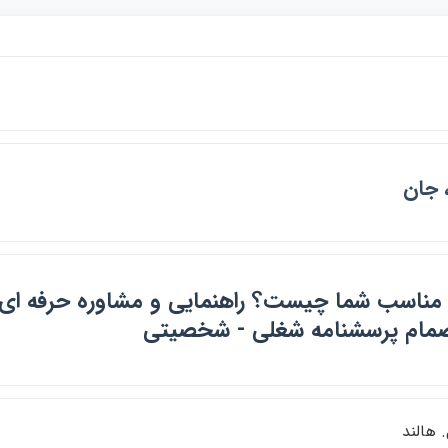
، جان
 مناسب شما چيست؟ راهنمايي و مشاوره حرفه ا
نضمام پرسشنامه شغلي - شخصيتي
 هالند