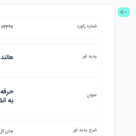
شماره ركورد
24497
هالند
پديد آور
حرفه
عنوان
به ا
شرح پديد آور
جان ال.