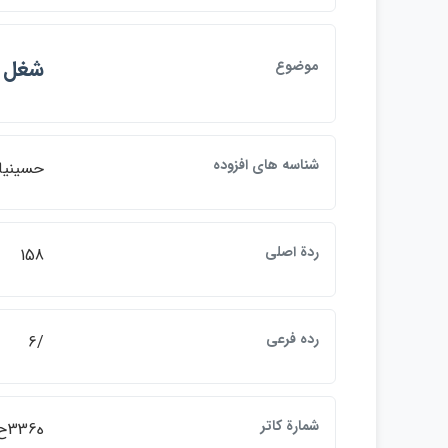
شغل ي
موضوع
شناسه هاي افزوده
حسينيان
ردة اصلي
158
رده فرعي
/6
شمارة كاتر
ه336ح