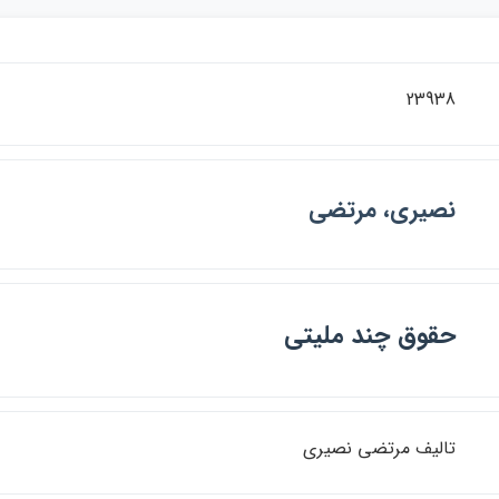
23938
نصيري، مرتضي
حقوق چند مليتي
تاليف مرتضي نصيري