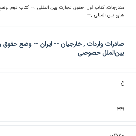
مندرجات: كتاب اول: حقوق تجارت بين المللي .-- كتاب دوم: وضع
هاي بين المللي .--
صادرات واردات , خارجيان -- ايران -- وضع حقوق و
بين‌الملل خصوصي
ع
341
ن472ح