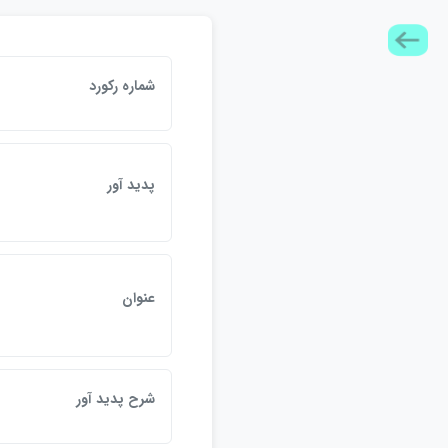
شماره ركورد
پديد آور
عنوان
شرح پديد آور