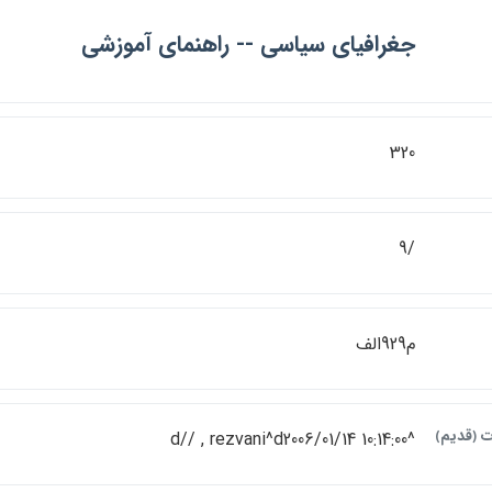
جغرافياي سياسي -- راهنماي آموزشي
320
/9
م929الف
ت ﴿قديم﴾
^d// , rezvani^d2006/01/14 10:14:00