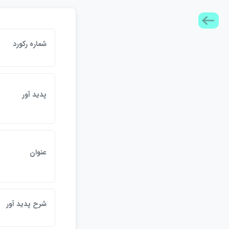
شماره ركورد
پديد آور
عنوان
شرح پديد آور