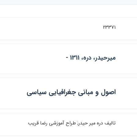
23371
ميرحيدر، دره، 1311 -
اصول و مباني جغرافيايي سياسي
تاليف دره مير حيدر; طراح آموزشي رضا قريب