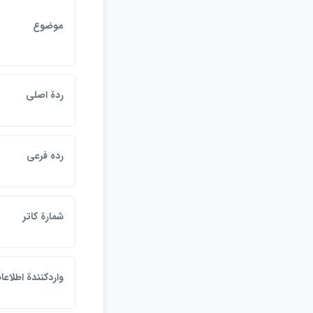
موضوع
ردة اصلي
رده فرعي
شمارة كاتر
واردكنندة اطلاعا