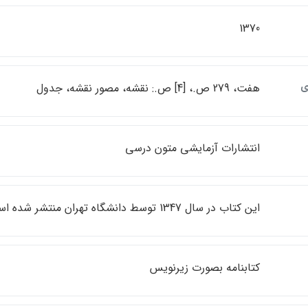
1370
ي
هفت، 279 ص.، [4] ص.: نقشه، مصور نقشه، جدول
انتشارات آزمايشي متون درسي
اين كتاب در سال 1347 توسط دانشگاه تهران منتشر شده است
كتابنامه بصورت زيرنويس