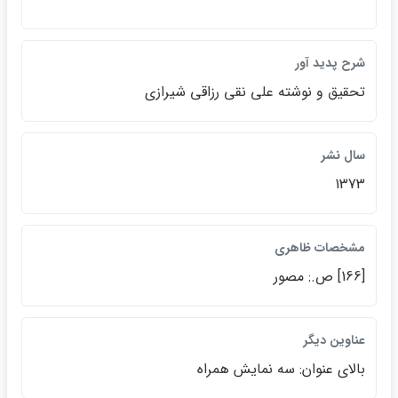
شرح پديد آور
تحقيق و نوشته علي نقي رزاقي شيرازي
سال نشر
1373
مشخصات ظاهري
[166] ص.: مصور
عناوين ديگر
بالاي عنوان: سه نمايش همراه