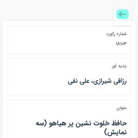
شماره ركورد
18103
پديد آور
رزاقي شيرازي، علي نقي
عنوان
حافظ خلوت نشين پر هياهو (سه
نمايش)