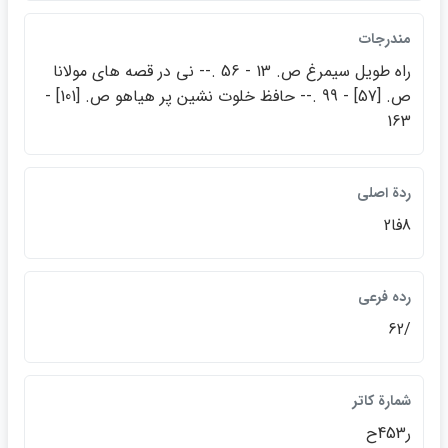
مندرجات
راه طويل سيمرغ ص. 13 - 56 .-- ني در قصه هاي مولانا
ص. [57] - 99 .-- حافظ خلوت نشين پر هياهو ص. [101] -
163
ردة اصلي
8فا2
رده فرعي
/62
شمارة كاتر
ر453ح