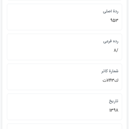
ردة اصلي
953
رده فرعي
/8
شمارة كاتر
ك743ت
تاريخ
1398