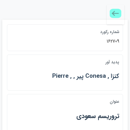
شماره ركورد
162709
پديد آور
كنزا , Conesa پير , , Pierre
عنوان
تروريسم سعودي