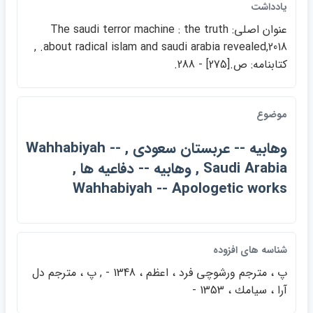
يادداشت
عنوان اصلي: The saudi terror machine : the truth
about radical islam an‎d saudi arabia revealed,2018. ,
كتابنامه: ص.[275] - 288.
موضوع
وهابيه -‎- عربستان سعودي , Wahhabiyah -‎-
Saudi Arabia , وهابيه -‎- دفاعيه ها ,
Wahhabiyah -‎- Apologetic works
شناسه هاي افزوده
پ ، مترجم ورشوچي فرد ، اعظم ، 1348 - , پ ، مترجم دل
آرا ، سيامك ، 1353 -