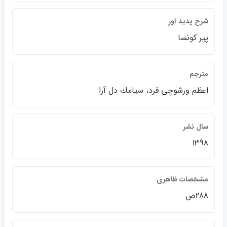
شرح پديد آور
پير كونسا
مترجم
اعظم ورشوچي فرد، سيامك دل آرا
سال نشر
1398
مشخصات ظاهري
288ص