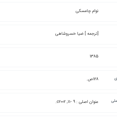
نوام چامسكي
[ترجمه ] ضيا خسروشاهي
1385
ي
128ص.
صلي
عنوان اصلي : 9 -11, c2002.