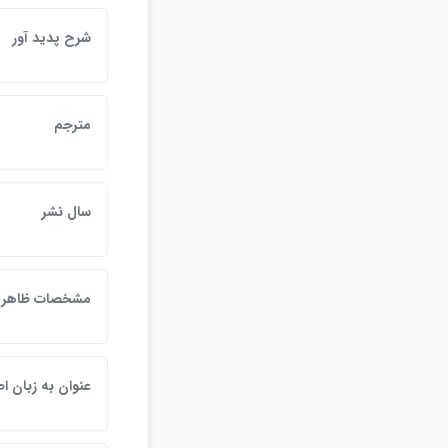
شرح پديد آور
مترجم
سال نشر
مشخصات ظاهر
عنوان به زبان ا