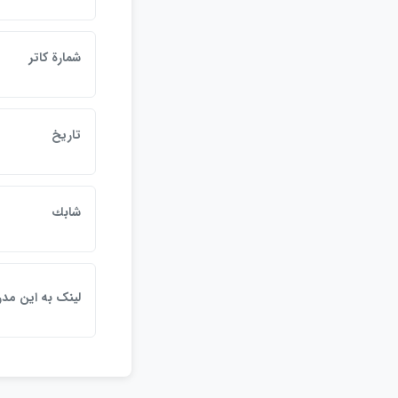
شمارة كاتر
تاريخ
شابك
لينک به اين مد