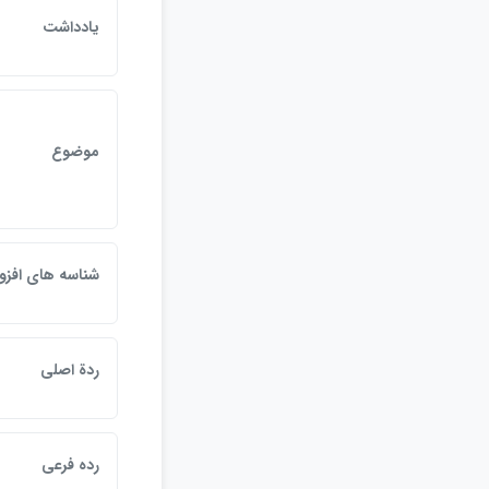
يادداشت
موضوع
شناسه هاي افزو
ردة اصلي
رده فرعي