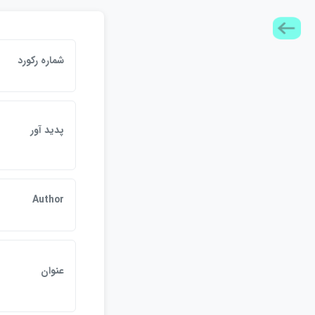
شماره ركورد
پديد آور
Author
عنوان