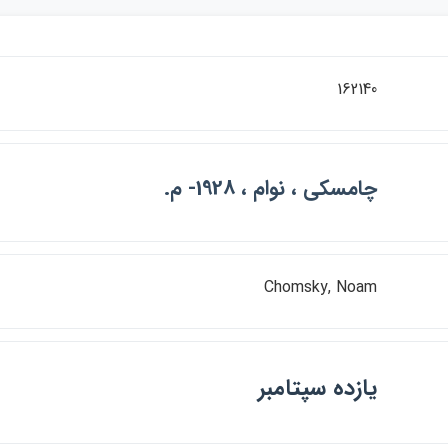
162140
چامسكي ، نوام ، 1928- م.
Chomsky, Noam
يازده سپتامبر