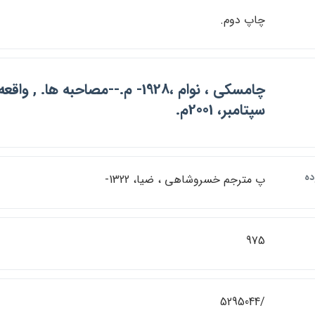
چاپ دوم.
چامسكي ، نوام ،1928- م.-‎-مصاحبه ها. , 
سپتامبر، 2001م.
ده
پ مترجم خسروشاهي ، ضيا، 1322-
975
/5295044