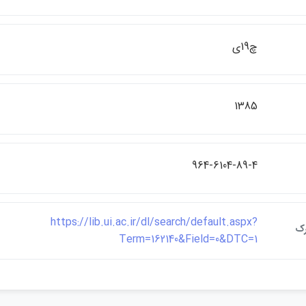
چ19ي
1385
964-6104-89-4
https://lib.ui.ac.ir/dl/search/default.aspx?
رک
Term=162140&Field=0&DTC=1