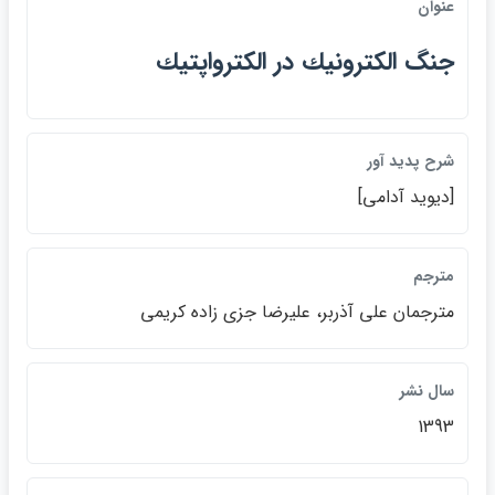
عنوان
جنگ الكترونيك در الكترواپتيك
شرح پديد آور
[ديويد آدامي]
مترجم
مترجمان علي آذربر، عليرضا جزي زاده كريمي
سال نشر
1393