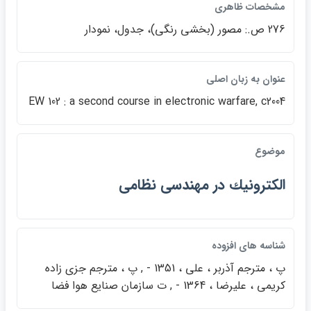
مشخصات ظاهري
276 ص.: مصور (بخشي رنگي)، جدول، نمودار
عنوان به زبان اصلي
EW 102 : a second course in electronic warfare, c2004
موضوع
الكترونيك در مهندسي نظامي
شناسه هاي افزوده
پ ، مترجم آذربر ، علي ، 1351 - , پ ، مترجم جزي زاده
كريمي ، عليرضا ، 1364 - , ت سازمان صنايع هوا فضا