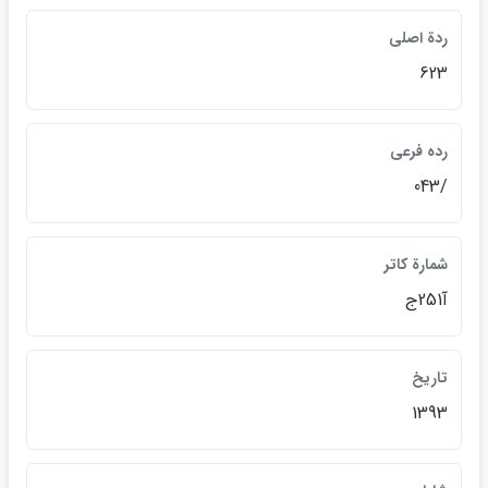
ردة اصلي
623
رده فرعي
/043
شمارة كاتر
آ251ج
تاريخ
1393