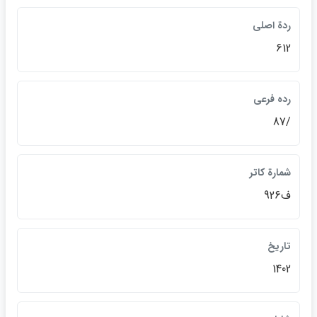
ردة اصلي
612
رده فرعي
/87
شمارة كاتر
ف926
تاريخ
1402