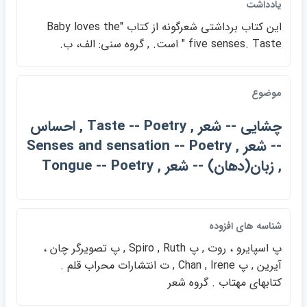
يادداشت
اين كتاب برداشتي شعرگونه از كتاب "Baby loves the
five senses. Taste " است. , گروه سني: الف، ب.
موضوع
چشايي -- شعر , Taste -- Poetry , احساس
-- شعر , Senses and sensation -- Poetry
, زبان(دهان) -- شعر , Tongue -- Poetry
شناسه هاي افزوده
پ اسپايرو ، روت , پ Spiro , Ruth , پ تصويرگر چان ،
آيرين , پ Chan , Irene , ت انتشارات محراب قلم .
كتابهاي مهتاب . گروه شعر