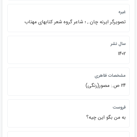
غيره
تصويرگر ايرنه چان , ؛ شاعر گروه شعر كتابهاي مهتاب
سال نشر
1402
مشخصات ظاهري
24 ص.: مصور(رنگي)
فروست
به من بگو اين چيه؟