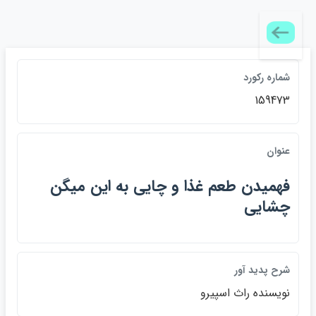
شماره ركورد
159473
عنوان
فهميدن طعم غذا و چايي به اين ميگن
چشايي
شرح پديد آور
نويسنده راث اسپيرو