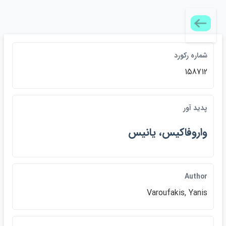
شماره ركورد
158712
پديد آور
واروفاكيس، يانيس
Author
Varoufakis, Yanis