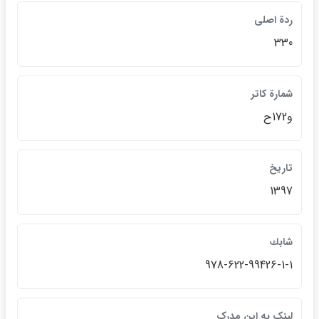
ردة اصلي
330
شمارة كاتر
و172ح
تاريخ
1397
شابك
978-622-99426-1-1
لينک به اين مدرک