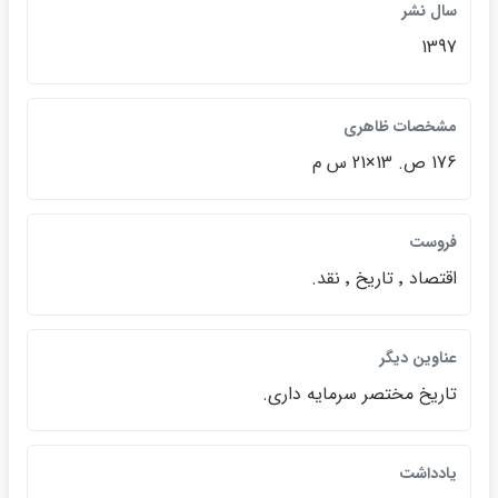
سال نشر
1397
مشخصات ظاهري
176 ص. 13×21 س م
فروست
اقتصاد ٬ تاريخ ٬ نقد.
عناوين ديگر
تاريخ مختصر سرمايه داري.
يادداشت