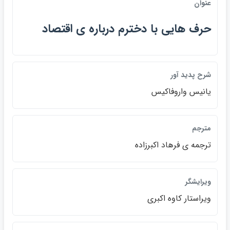
عنوان
حرف هايي با دخترم درباره ي اقتصاد
شرح پديد آور
يانيس واروفاكيس
مترجم
ترجمه ي فرهاد اكبرزاده
ويرايشگر
ويراستار كاوه اكبري