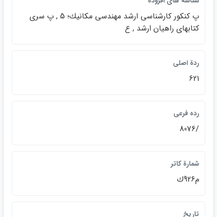
شناسه هاي افزوده
پ كنكور كارشناسي ارشد مهندسي مكانيك؛ 5 , پ سري
كتابهاي راهيان ارشد , ع
ردة اصلي
621
رده فرعي
/8076
شمارة كاتر
م926ك
تاريخ