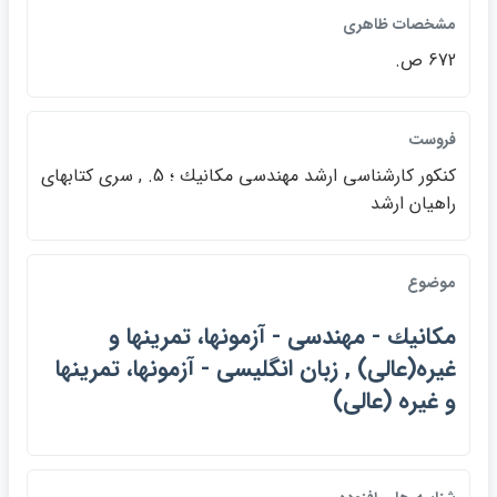
مشخصات ظاهري
672 ص.
فروست
كنكور كارشناسي ارشد مهندسي مكانيك ؛ 5. , سري كتابهاي
راهيان ارشد
موضوع
مكانيك - مهندسي - آزمونها، تمرينها و
غيره(عالي) , زبان انگليسي - آزمونها، تمرينها
و غيره (عالي)