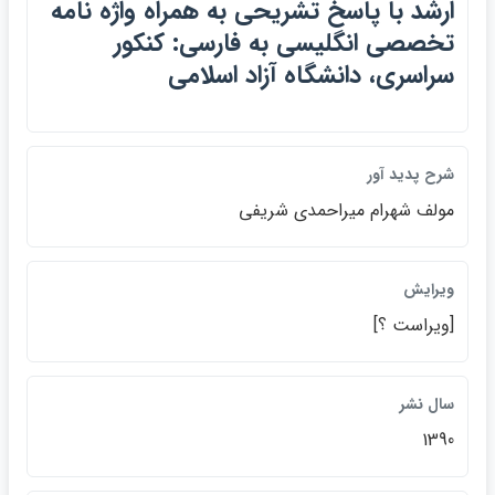
ارشد با پاسخ تشريحي به همراه واژه نامه
تخصصي انگليسي به فارسي: كنكور
سراسري، دانشگاه آزاد اسلامي
شرح پديد آور
مولف شهرام ميراحمدي شريفي
ويرايش
[ويراست ؟]
سال نشر
1390