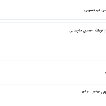
ن ميرحسيني
ر نورالله احمدي ماچياني
 , 1496.