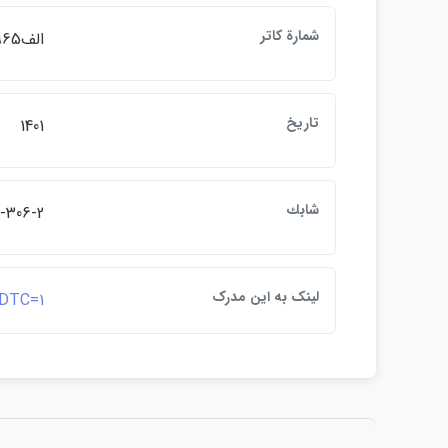
شمارة كاتر
الف965م
تاريخ
1401
شابك
-306-2
لينک به اين مدرک
&DTC=1