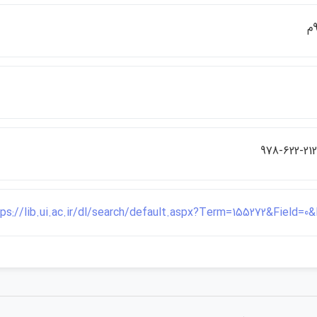
978-622-212
ps://lib.ui.ac.ir/dl/search/default.aspx?Term=155272&Field=0