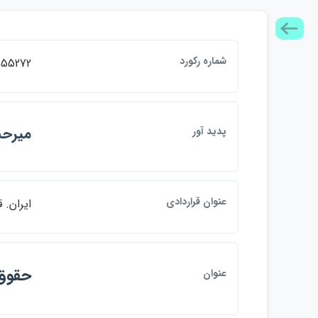
شماره ركورد
155272
ميرحسي
پديد آور
عنوان قراردادي
ايران. قواني
حقوق 
عنوان