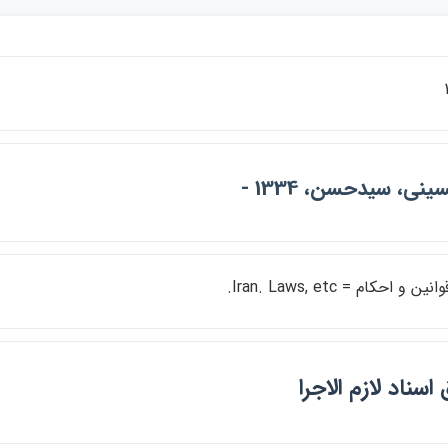
ني، سيدحسن، 1334 -
ن و احكام = Iran. Laws, etc.
اسناد لازم الاجرا