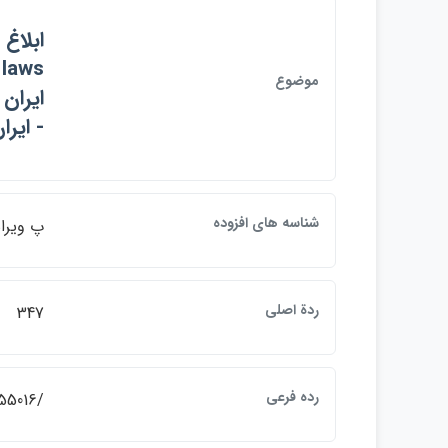
موضوع
- ايران , Law) - Iran
شناسه هاي افزوده
پ ويراس
ردة اصلي
347
رده فرعي
/55016