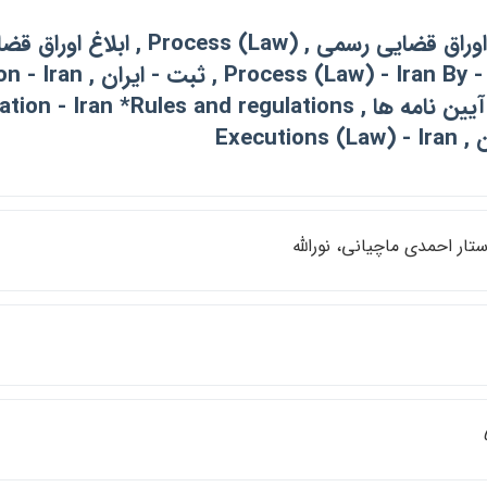
ابلاغ اوراق قضايي رسمي ,  (Law
Executions (
تار احمدي ماچياني، نورالله