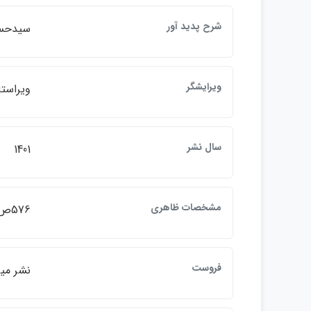
شرح پديد آور
سيدحس
ويرايشگر
ويراستا
سال نشر
1401
مشخصات ظاهري
576ص
فروست
نشر ميزان 1496.