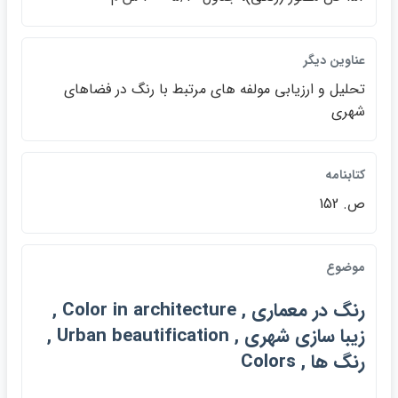
عناوين ديگر
تحليل و ارزيابي مولفه هاي مرتبط با رنگ در فضاهاي
شهري
كتابنامه
ص. 152
موضوع
رنگ در معماري , Color in architecture ,
زيبا سازي شهري , Urban beautification ,
رنگ ها , Colors