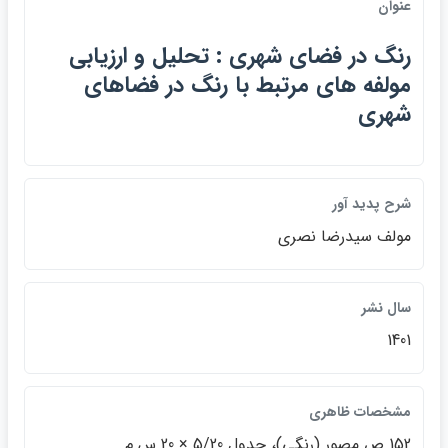
عنوان
رنگ در فضاي شهري : تحليل و ارزيابي
مولفه هاي مرتبط با رنگ در فضاهاي
شهري
شرح پديد آور
مولف سيدرضا نصري
سال نشر
1401
مشخصات ظاهري
152 ص مصور (رنگي)، جدول 5/20 × 20 س م