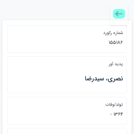
شماره ركورد
155186
پديد آور
نصري، سيدرضا
تولد/وفات
1364 -