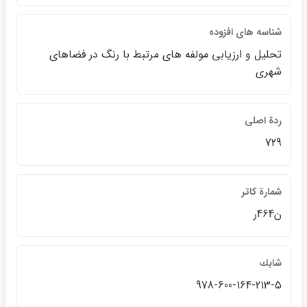
شناسه هاي افزوده
تحليل و ارزيابي مولفه هاي مرتبط با رنگ در فضاهاي
شهري
ردة اصلي
729
شمارة كاتر
ن464ر
شابك
978-600-164-213-5