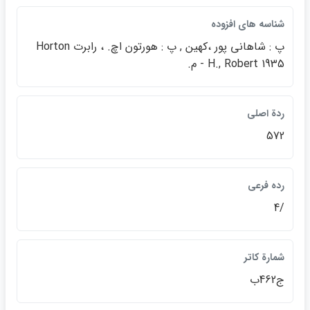
شناسه هاي افزوده
پ : شاهاني پور ،كهين , پ : هورتون اچ. ، رابرت Horton
H., Robert 1935 - م.
ردة اصلي
572
رده فرعي
/4
شمارة كاتر
ج462ب