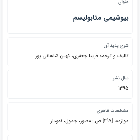
عنوان
بيوشيمي متابوليسم
شرح پديد آور
تاليف و ترجمه فريبا جعفري، كهين شاهاني پور
سال نشر
1395
مشخصات ظاهري
دوازده، [297] ص.: مصور، جدول، نمودار