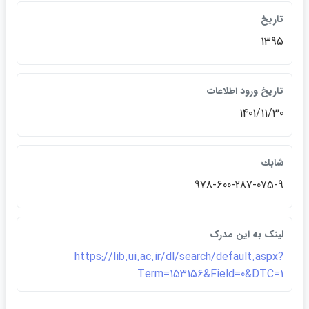
تاريخ
1395
تاريخ ورود اطلاعات
1401/11/30
شابك
978-600-287-075-9
لينک به اين مدرک
https://lib.ui.ac.ir/dl/search/default.aspx?
Term=153156&Field=0&DTC=1