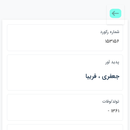
شماره ركورد
153156
پديد آور
جعفري ، فريبا
تولد/وفات
1361 -