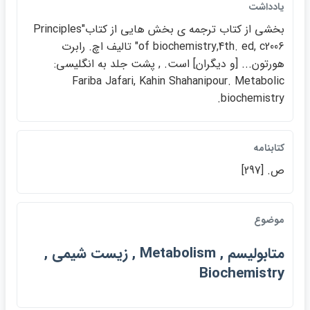
يادداشت
بخشي از كتاب ترجمه ي بخش هايي از كتاب"Principles
of biochemistry,4th. ed, c2006" تاليف اچ. رابرت
هورتون... [و ديگران] است. , پشت جلد به انگليسي:
Fariba Jafari, Kahin Shahanipour. Metabolic
biochemistry.
كتابنامه
ص. [297]
موضوع
متابوليسم , Metabolism , زيست شيمي ,
Biochemistry