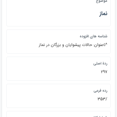
موضوع
نماز
شناسه هاي افزوده
^cعنوان: حالات پيشوايان و بزرگان در نماز
ردة اصلي
297
رده فرعي
/353