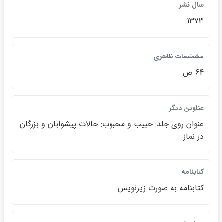
سال نشر
1373
مشخصات ظاهري
64 ص
عناوين ديگر
عنوان روي جلد: حبيب و محبوب: حالات پيشوايان و بزرگان
در نماز
كتابنامه
كتابنامه به صورت زيرنويس