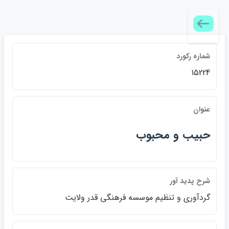
شماره ركورد
15224
عنوان
حبيب و محبوب
شرح پديد آور
گردآوري و تنظيم موسسه فرهنگي قدر ولايت