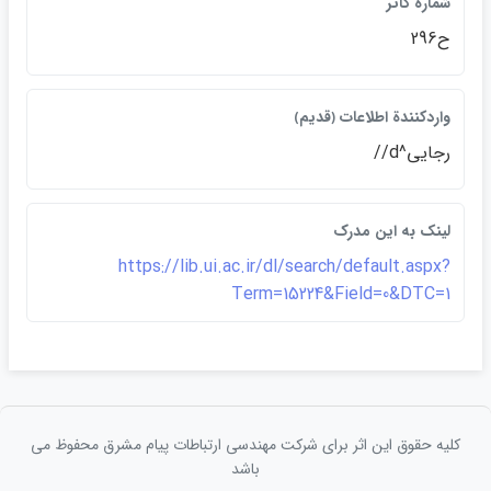
شمارة كاتر
ح296
واردكنندة اطلاعات ﴿قديم﴾
رجايي^d//
لينک به اين مدرک
https://lib.ui.ac.ir/dl/search/default.aspx?
Term=15224&Field=0&DTC=1
کلیه حقوق این اثر برای شرکت مهندسی ارتباطات پيام مشرق محفوظ می
باشد