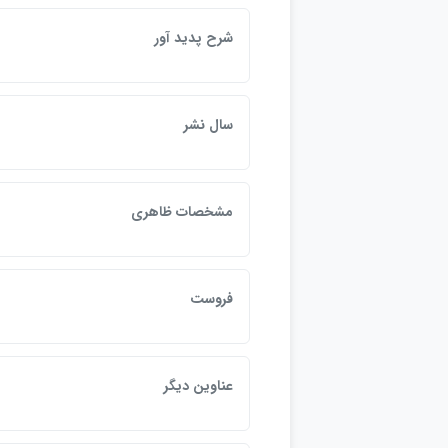
شرح پديد آور
م
سال نشر
0
مشخصات ظاهري
6
فروست
ب
عناوين ديگر
ب