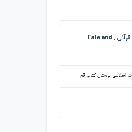
قضا و قدر , Fate and fatalism , قضا و قدر جنبه هاي قرآني , Fate and
ات اسلامي بوستان كتاب قم