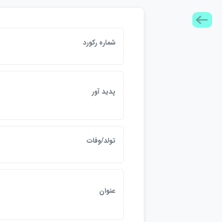
شماره ركورد
7
ن
پديد آور
تولد/وفات
-
پ
عنوان