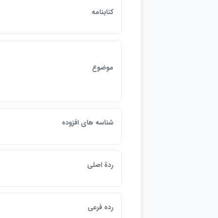
كتابنامه
ص
موضوع
g
شناسه هاي افزوده
ع
ردة اصلي
7
رده فرعي
5