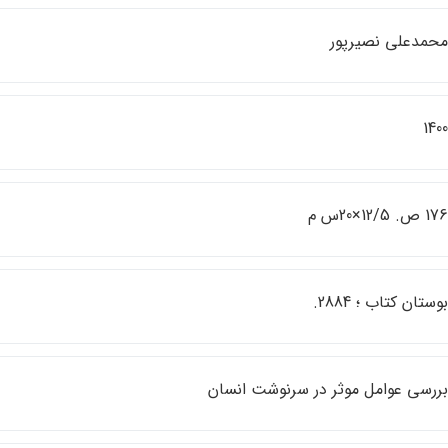
حمدعلي نصيرپور
140
17 ص. 12/5×20س م
وستان كتاب ؛ 2884.
ررسي عوامل موثر در سرنوشت انسان