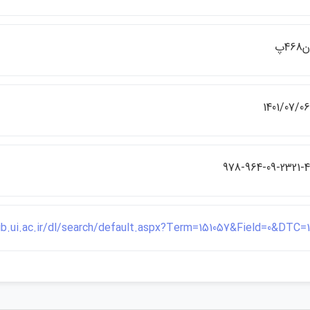
468پ
1401/07/0
978-964-09-2321-
lib.ui.ac.ir/dl/search/default.aspx?Term=151057&Field=0&DTC=