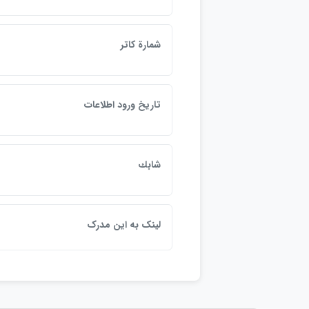
شمارة كاتر
ن
تاريخ ورود اطلاعات
6
شابك
4
لينک به اين مدرک
1