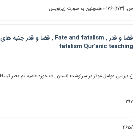
. [173]-176 ؛ همچنين به صورت زيرنويس.
fatalism Qur'anic teachin
 بررسي عوامل موثر در سرنوشت انسان , ت حوزه علميه قم دفتر تبليغ
29
/46