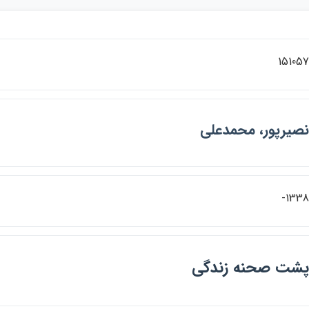
15105
صيرپور، محمدعلي
1338
شت صحنه زندگي