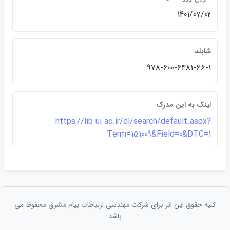
1401/07/02
شابك
978-600-6481-66-1
لينک به اين مدرک
https://lib.ui.ac.ir/dl/search/default.aspx?
Term=151009&Field=0&DTC=1
کلیه حقوق این اثر برای شرکت مهندسی ارتباطات پيام مشرق محفوظ می
باشد