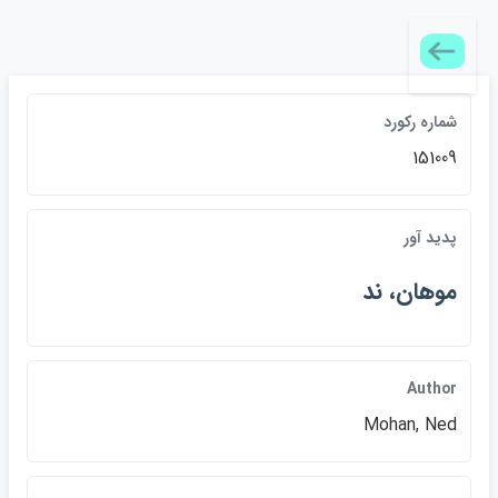
شماره ركورد
151009
پديد آور
موهان، ند
Author
Mohan, Ned