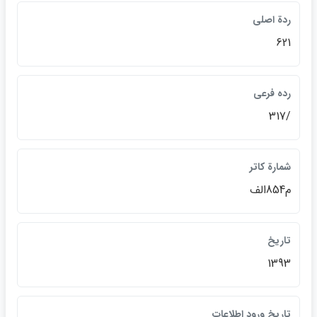
ردة اصلي
621
رده فرعي
/317
شمارة كاتر
م854الف
تاريخ
1393
تاريخ ورود اطلاعات