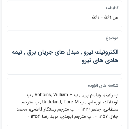
كتابنامه
ص.561 - 562
موضوع
الكترونيك نيرو , مبدل هاي جريان برق , نيمه
هادي هاي نيرو
شناسه هاي افزوده
پ رابينز، ويليام پي. , پ Robbins, William P , پ
اوندلاند، توره ام. , پ Undeland, Tore M , پ مترجم
سلطاني، جعفر 1330 - , پ مترجم رستگار فاطمي، محمد
جلال 1357 - , پ مترجم ابجدي، نويد رضا 1356 -