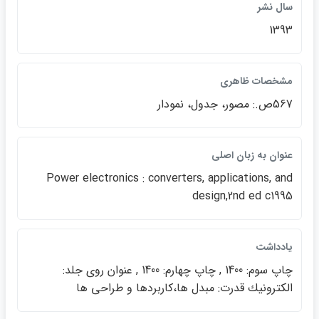
سال نشر
1393
مشخصات ظاهري
567ص.: مصور، جدول، نمودار
عنوان به زبان اصلي
Power electronics : converters, applications, and
design,2nd ed c1995
يادداشت
چاپ سوم: 1400 , چاپ چهارم: 1400 , عنوان روي جلد:
الكترونيك قدرت: مبدل ها،كاربردها و طراحي ها