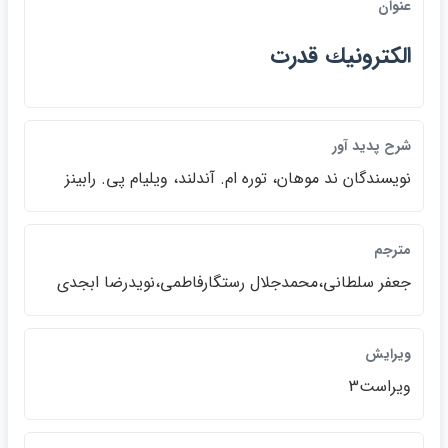
عنوان
الكترونيك قدرت
شرح پديد آور
نويسندگان ند موهان، توره ام. آندلند، ويليام پي. رابينز
مترجم
جعفر سلطاني،محمدجلال رستگارفاطمي،نويدرضا ابجدي
ويرايش
ويراست3