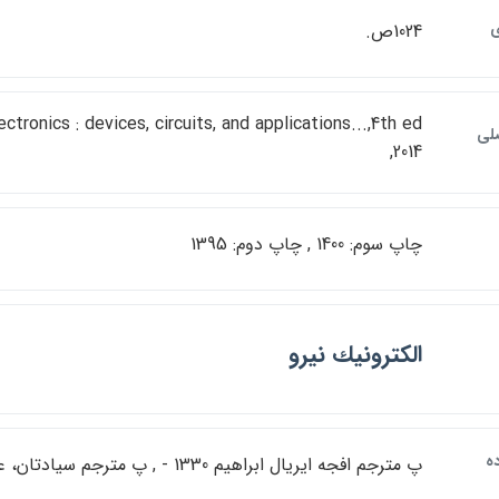
1024ص.
ctronics : devices, circuits, and applications...,4th ed
صلي
,2014
چاپ سوم: 1400 , چاپ دوم: 1395
الكترونيك نيرو
ه
پ مترجم افجه ايريال ابراهيم 1330 - , پ مترجم سيادتان، عليرضا 1357 -