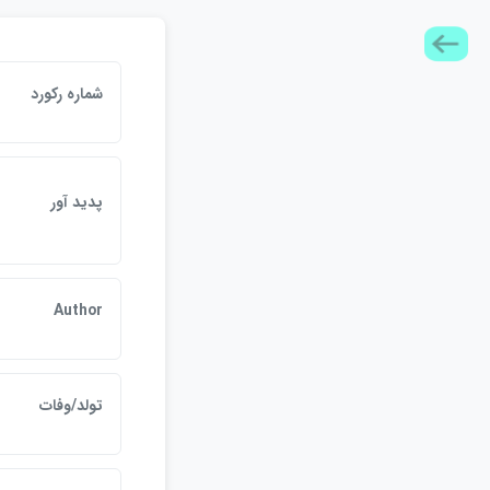
شماره ركورد
پديد آور
Author
تولد/وفات