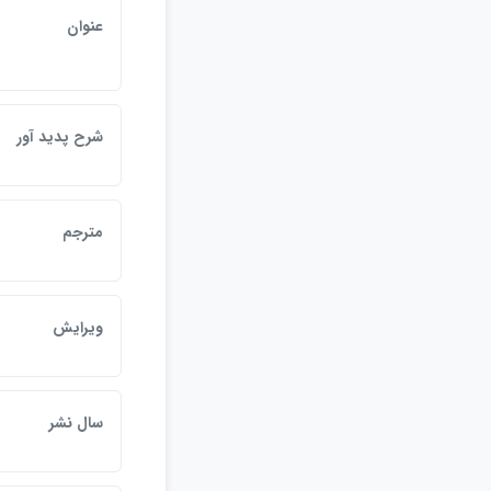
عنوان
شرح پديد آور
مترجم
ويرايش
سال نشر