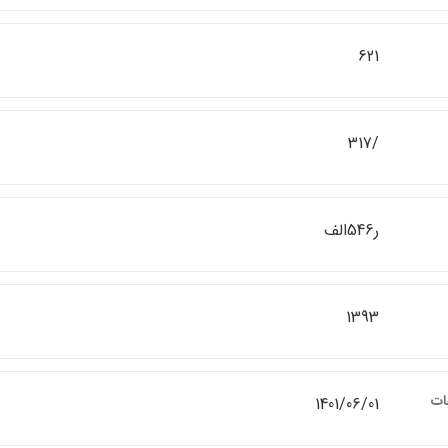
621
/317
ر546الف
1393
ات
1401/06/01