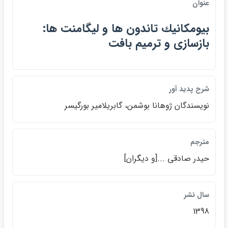
عنوان
بيومكانيك تاندون ها و ليگامنت ها:
بازسازي و ترميم بافت
شرح پديد آور
نويسندگان ژوهانا بوشمن، گابريلامير بورگيسر
مترجم
حيدر صادقي ...[و ديگران]
سال نشر
1398