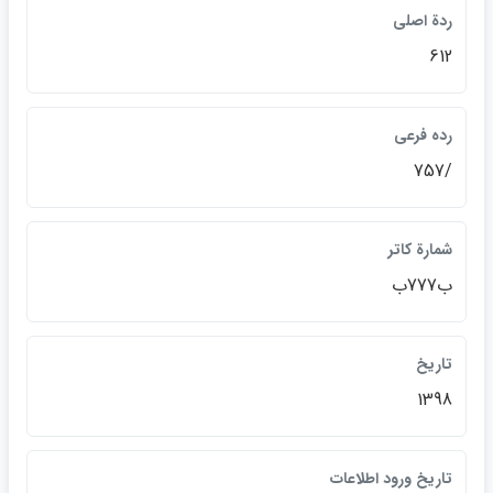
ردة اصلي
612
رده فرعي
/757
شمارة كاتر
ب777ب
تاريخ
1398
تاريخ ورود اطلاعات