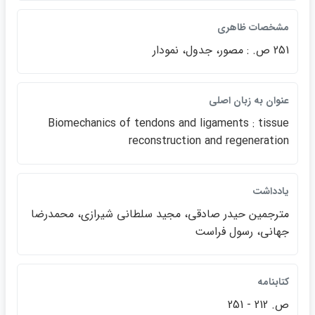
مشخصات ظاهري
251 ص. : مصور، جدول، نمودار
عنوان به زبان اصلي
Biomechanics of tendons and ligaments : tissue
reconstruction and regeneration
يادداشت
مترجمين حيدر صادقي، مجيد سلطاني شيرازي، محمدرضا
جهاني، رسول فراست
كتابنامه
ص. 212 - 251