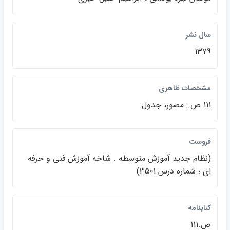
سال نشر
1379
مشخصات ظاهري
111 ص.: مصور، جدول
فروست
(نظام جديد آموزش متوسطه . شاخه آموزش فني و حرفه
اي ؛ شماره درس 3501)
كتابنامه
ص.111