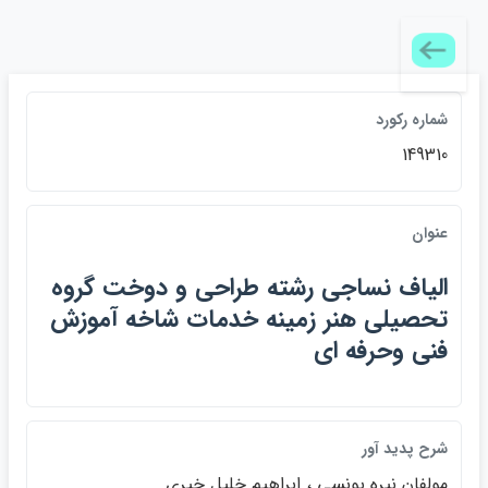
شماره ركورد
149310
عنوان
الياف نساجي رشته طراحي و دوخت گروه
تحصيلي هنر زمينه خدمات شاخه آموزش
فني وحرفه اي
شرح پديد آور
مولفان نيره يونسي ، ابراهيم خليل خيري