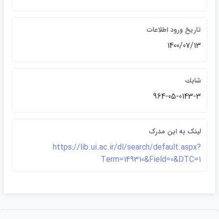
تاريخ ورود اطلاعات
1400/07/13
شابك
964-05-0143-3
لينک به اين مدرک
https://lib.ui.ac.ir/dl/search/default.aspx?
Term=149310&Field=0&DTC=1