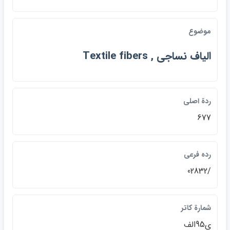
موضوع
الياف نساجي , Textile fibers
ردة اصلي
677
رده فرعي
/02832
شمارة كاتر
ي95الف