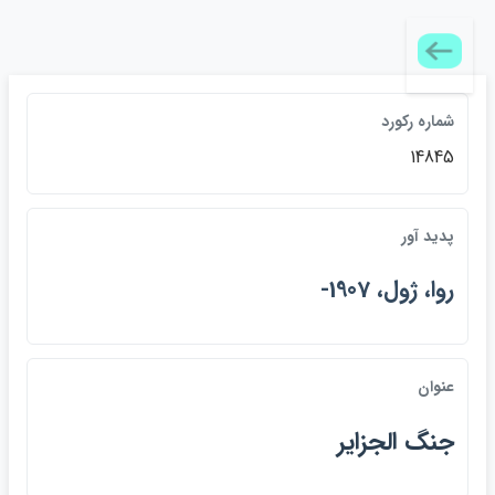
شماره ركورد
14845
پديد آور
روا، ژول، 1907-
عنوان
جنگ الجزاير