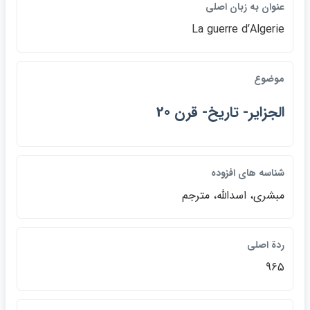
عنوان به زبان اصلي
La guerre dʹAlgerie
موضوع
الجزاير- تاريخ- قرن 20
شناسه هاي افزوده
مبشري، اسدالله، مترجم
ردة اصلي
965