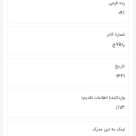
رده فرعي
/04
شمارة كاتر
ر751ج
تاريخ
1361
واردكنندة اطلاعات ﴿قديم﴾
^d//
لينک به اين مدرک