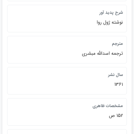
شرح پديد آور
نوشته ژول روا
مترجم
ترجمه اسدالله مبشري
سال نشر
1361
مشخصات ظاهري
152 ص