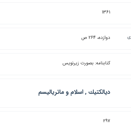
1361
ي
دوازده، 264 ص
كتابنامه: بصورت زيرنويس
ديالكتيك , اسلام و ماترياليسم
297