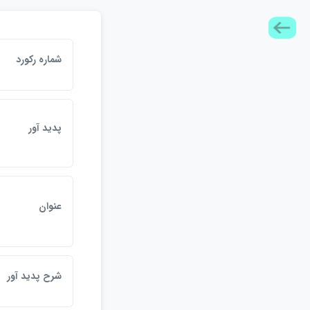
شماره ركورد
پديد آور
عنوان
شرح پديد آور