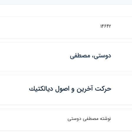
14642
دوستي، مصطفي
حركت آخرين و اصول ديالكتيك
نوشته مصطفي دوستي