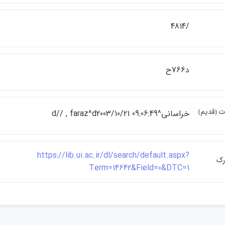
/4814
د766ح
ات ﴿قديم﴾
خراساني^d// , faraz^d2003/10/21 09:06:49
https://lib.ui.ac.ir/dl/search/default.aspx?
رک
Term=14642&Field=0&DTC=1