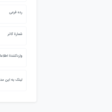
رده فرعي
شمارة كاتر
واردكنندة اطلاع
لينک به اين مد