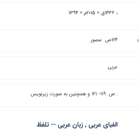
، 1436ق.= 2015م.= 1394
124ص. :مصور
عربي
: ص. 119- 121 و همچنين به صورت زيرنويس
الفباي عربي , زبان عربي -- تلفظ