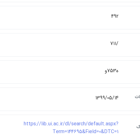
492
/711
ه753و
ات
1399/05/14
https://lib.ui.ac.ir/dl/search/default.aspx?
ک
Term=144695&Field=0&DTC=1