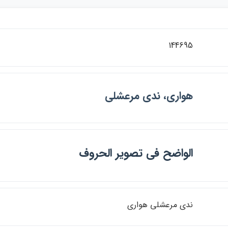
144695
هواري، ندي مرعشلي
الواضح في تصوير الحروف
ندي مرعشلي هواري