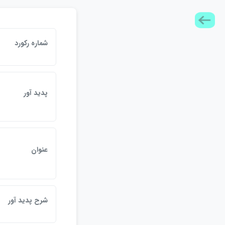
شماره ركورد
پديد آور
عنوان
شرح پديد آور