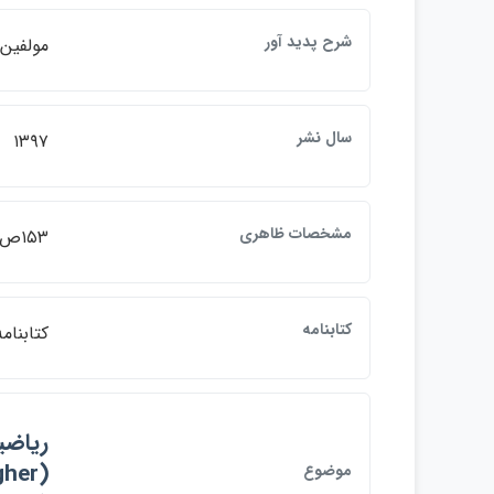
شرح پديد آور
مولفين
سال نشر
۱۳۹۷
مشخصات ظاهري
۱۵۳ص.: مصور، جدول، نمودار
كتابنامه
كتابنامه 
موضوع