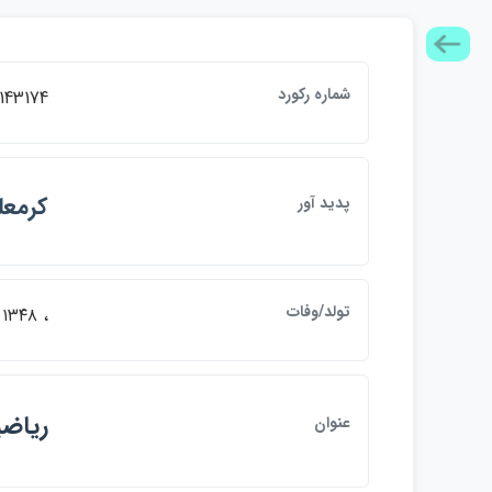
شماره ركورد
143174
كرمعل
پديد آور
تولد/وفات
، ۱۳۴۸ -
رياضي
عنوان