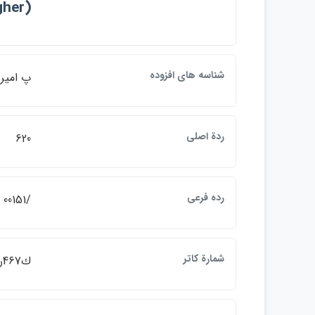
gher)
شناسه هاي افزوده
پ امير
ردة اصلي
620
رده فرعي
/00151
شمارة كاتر
ك467ر