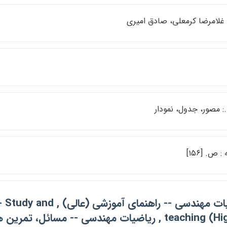
 غلامرضا كرمعلي، صادق اميري
: ص. [۱۵۶]
رياضيات مهندسي -- راهنم