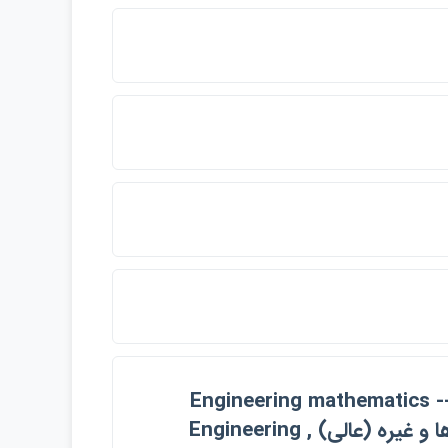
اي آموزشي (عالي) , Engineering mathematics -- Study and
teaching (Higher) , رياضيات مهندسي -- مسائل، تمرين ها و غيره (عالي) , Engineering