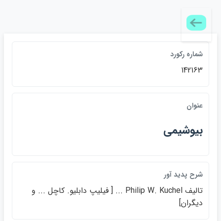
شماره ركورد
142163
عنوان
بيوشيمي
شرح پديد آور
تاليف Philip W. Kuchel ... [ فيليپ دابليو. كاچل ... و
ديگران]