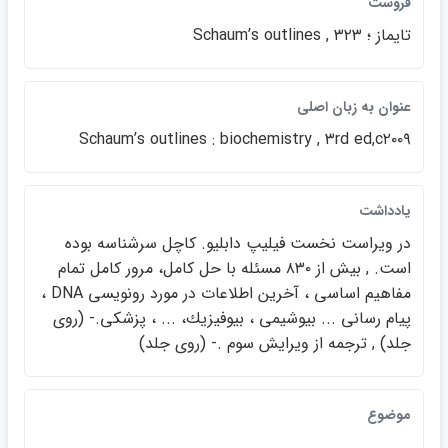
فروست
تايماز ؛ ۳۲۳ , Schaumʹs outlines
عنوان به زبان اصلي
Schaumʹs outlines : biochemistry , ۳rd ed,c۲۰۰۹
يادداشت
در ويراست نخست فيليپ دابليو. كاچل سرشناسه بوده
است. , بيش از ۸۳۰ مسئله با حل كامل، مرور كامل تمام
مفاهيم اساسي ، آخرين اطلاعات در مورد رونويسي DNA ،
پيام رساني ... بيوشيمي ، بيوفيزيك، ... ، پزشكي.- (روي
جلد) , ترجمه از ويرايش سوم .- (روي جلد)
موضوع