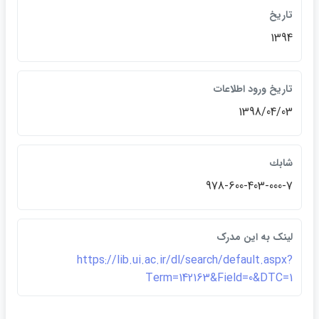
تاريخ
1394
تاريخ ورود اطلاعات
1398/04/03
شابك
978-600-403-000-7
لينک به اين مدرک
https://lib.ui.ac.ir/dl/search/default.aspx?
Term=142163&Field=0&DTC=1