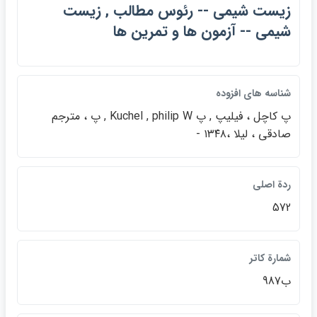
زيست شيمي -- رئوس مطالب , زيست
شيمي -- آزمون ها و تمرين ها
شناسه هاي افزوده
پ كاچل ، فيليپ , پ Kuchel , philip W , پ ، مترجم
صادقي ، ليلا ،۱۳۴۸ -
ردة اصلي
572
شمارة كاتر
ب987