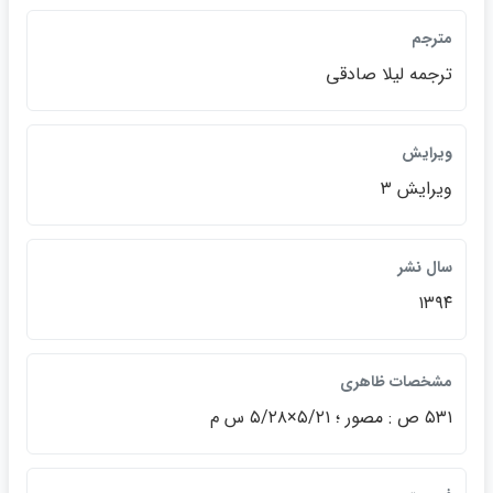
مترجم
ترجمه ليلا صادقي
ويرايش
ويرايش ۳
سال نشر
۱۳۹۴
مشخصات ظاهري
۵۳۱ ص : مصور ؛ ۵/۲۱×۵/۲۸ س م