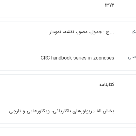
1372
ي
...ج.: جدول، مصور، نقشه، نمودار
اصلي
CRC handbook series in zoonoses
كتابنامه
بخش الف: زيونورهاي باكتريائي، ويكتورهايي و قارچي