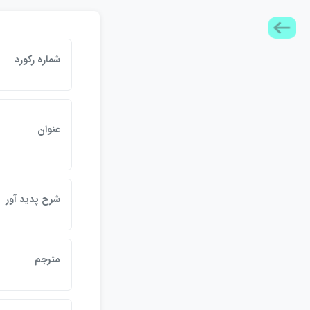
شماره ركورد
عنوان
شرح پديد آور
مترجم