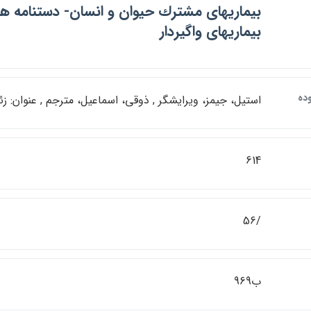
بيماريهاي مشترك حيوان و انسان- دستنامه ها 
بيماريهاي واگيردار
ده
استيل، جيمز، ويرايشگر , ذوقي، اسماعيل، مترجم , عنوان: زئ
614
/56
ب969