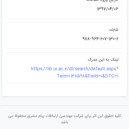
1397/04/06
شابك
978-964-207-130-2
لينک به اين مدرک
https://lib.ui.ac.ir/dl/search/default.aspx?
Term=138598&Field=0&DTC=1
کلیه حقوق این اثر برای شرکت مهندسی ارتباطات پيام مشرق محفوظ می
باشد