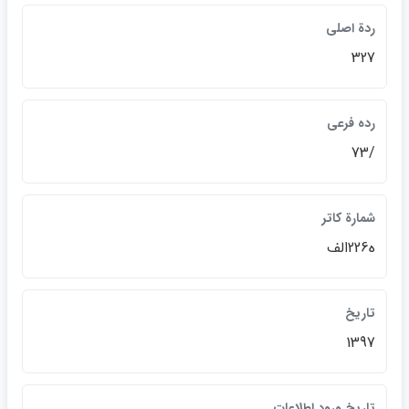
ردة اصلي
327
رده فرعي
/73
شمارة كاتر
ه226الف
تاريخ
1397
تاريخ ورود اطلاعات