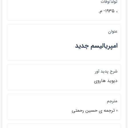
تولد/وفات
، ۱۹۳۵- م.
عنوان
امپرياليسم جديد
شرح پديد آور
ديويد هاروي
مترجم
؛ ترجمه ي حسين رحمتي