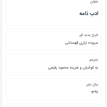
عنوان
ادب نامه
شرح پديد آور
سروده نزاري قهستاني
مترجم
به كوشش و هزينه محمود رفيعي
سال نشر
1392