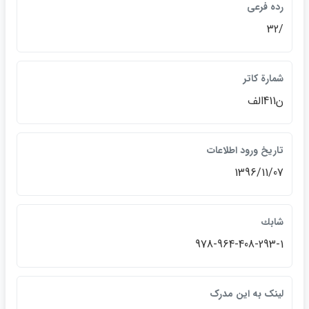
رده فرعي
/32
شمارة كاتر
ن411الف
تاريخ ورود اطلاعات
1396/11/07
شابك
978-964-408-293-1
لينک به اين مدرک