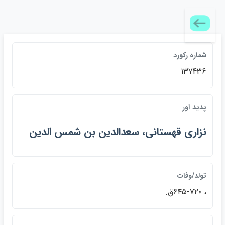
شماره ركورد
137436
پديد آور
نزاري قهستاني، سعدالدين بن شمس الدين
تولد/وفات
، ۶۴۵-۷۲۰ق.