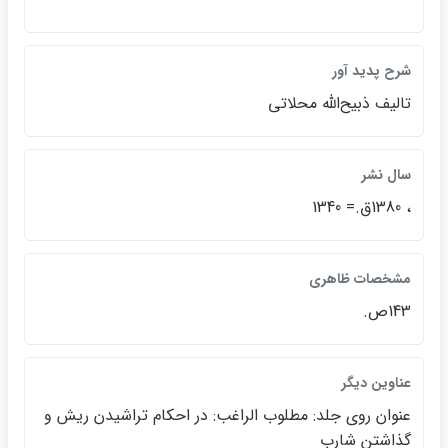
شرح پديد آور
تاليف ذبيح‌الله محلاتي
سال نشر
، 1380ق.= 1340
مشخصات ظاهري
143ص.
عناوين ديگر
عنوان روي جلد: مطلوب الراغب: در احكام تراشيدن ريش و
گذاشتن شارب