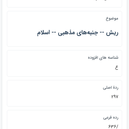
موضوع
ريش -- جنبه‌هاي مذهبي -- اسلام
شناسه هاي افزوده
ع
ردة اصلي
297
رده فرعي
/636