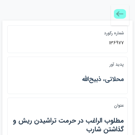
شماره ركورد
136977
پديد آور
محلاتي، ذبيح‌الله
عنوان
مطلوب الراغب در حرمت تراشيدن ريش و
گذاشتن شارب