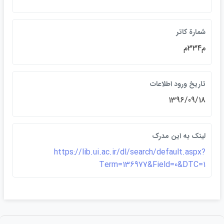
شمارة كاتر
م334م
تاريخ ورود اطلاعات
1396/09/18
لينک به اين مدرک
https://lib.ui.ac.ir/dl/search/default.aspx?
Term=136977&Field=0&DTC=1