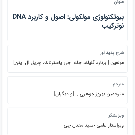
عنوان
بيوتكنولوژي مولكولي: اصول و كاربرد DNA
نوتركيب
شرح پديد آور
مولفين [ برنارد گليك، جك. جي پاسترناك، چريل ال. پتن]
مترجم
مترجمين بهروز جوهري... [و ديگران]
ويرايشگر
ويراستار علمي حميد معدن چي