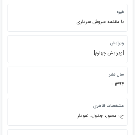
غيره
با مقدمه سروش سرداري
ويرايش
[ويرايش چهارم]
سال نشر
1394 -
مشخصات ظاهري
ج.: مصور، جدول، نمودار