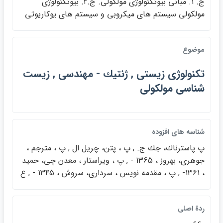
ج. 1. مباني بيوتكنولوژي مولكولي. ج.2. بيوتكنولوژي
مولكولي سيستم هاي ميكروبي و سيستم هاي يوكاريوتي
موضوع
تكنولوژي زيستي , ژنتيك - مهندسي , زيست
شناسي مولكولي
شناسه هاي افزوده
پ پاسترناك، جك ج. , پ ، پتن، چريل ال , پ ، مترجم ،
جوهري، بهروز ، 1365 - , پ ، ويراستار ، معدن چي، حميد
، 1361- , پ ، مقدمه نويس ، سرداري، سروش ، 1345 - , ع
ردة اصلي