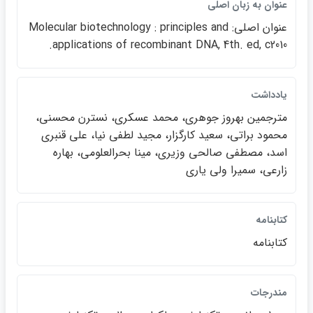
عنوان به زبان اصلي
عنوان اصلي: Molecular biotechnology : principles an​d
applications of recombinant DNA, 4th. ed, c2010.
يادداشت
مترجمين بهروز جوهري، محمد عسكري، نسترن محسني،
محمود براتي، سعيد كارگزار، مجيد لطفي نيا، علي قنبري
اسد، مصطفي صالحي وزيري، مينا بحرالعلومي، بهاره
زارعي، سميرا ولي ياري
كتابنامه
كتابنامه
مندرجات