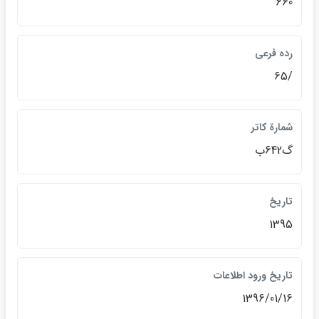
660
رده فرعي
/65
شمارة كاتر
گ642ب
تاريخ
1395
تاريخ ورود اطلاعات
1396/01/16