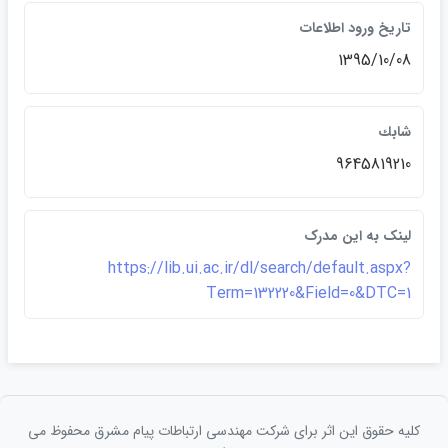
تاريخ ورود اطلاعات
1395/10/08
شابك
‎9645819210
لينک به اين مدرک
https://lib.ui.ac.ir/dl/search/default.aspx?
Term=132220&Field=0&DTC=1
کلیه حقوق این اثر برای شرکت مهندسی ارتباطات پيام مشرق محفوظ می