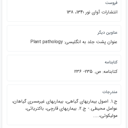
فروست
انتشارات آواي نور ؛134، 138
عناوين ديگر
عنوان پشت جلد به انگليسي: Plant pathology
كتابنامه
كتابنامه: ص. 235- 236
مندرجات
ج.1. اصول بيماريهاي گياهي، بيماريهاي غيرمسري گياهان،
عوامل محيطي.- ج.2. بيماريهاي قارچي، باكتريائي،
موليكوتي،....