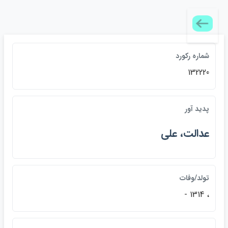
شماره ركورد
132220
پديد آور
عدالت، علي
تولد/وفات
، 1314 -