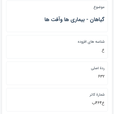
موضوع
گياهان - بيماري ها وآفت ها
شناسه هاي افزوده
ع
ردة اصلي
632
شمارة كاتر
ع464ب