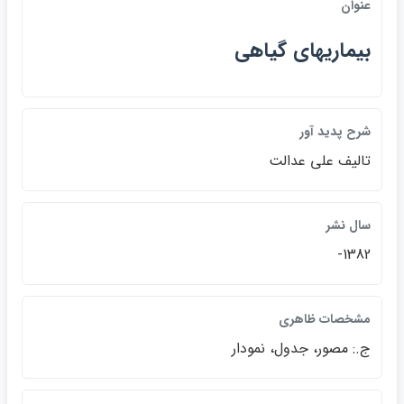
عنوان
بيماريهاي گياهي
شرح پديد آور
تاليف علي عدالت
سال نشر
1382-
مشخصات ظاهري
ج.: مصور، جدول، نمودار