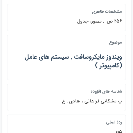
مشخصات ظاهري
256 ص. : مصور، جدول
موضوع
ويندوز مايكروسافت , سيستم هاي عامل
(كامپيوتر )
شناسه هاي افزوده
پ مشكاني فراهاني ، هادي , ع
ردة اصلي
005