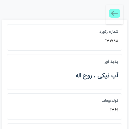
شماره ركورد
131798
پديد آور
آب نيكي ، روح اله
تولد/وفات
1361 -