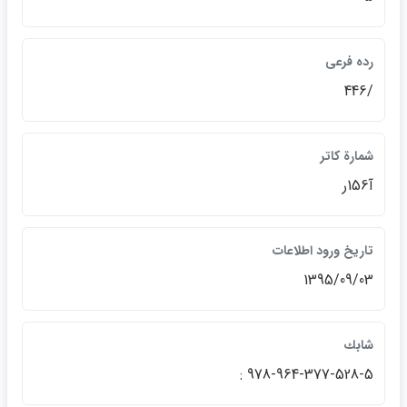
رده فرعي
/446
شمارة كاتر
آ156ر
تاريخ ورود اطلاعات
1395/09/03
شابك
978-964-377-528-5 :