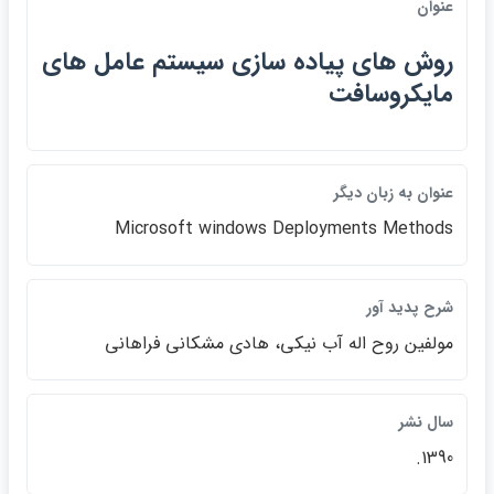
عنوان
روش هاي پياده سازي سيستم عامل هاي
مايكروسافت
عنوان به زبان ديگر
Microsoft windows Deployments Methods
شرح پديد آور
مولفين روح اله آب نيكي، هادي مشكاني فراهاني
سال نشر
1390.