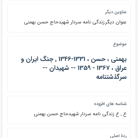
عناوين ديگر
عنوان ديگر:‌زندگي نامه سردار شهيدحاج حسن بهمني
موضوع
بهمني ، حسن ، 1331-1346 , جنگ ايران و
عراق ، 1367 - 1359 -- شهيدان --
سرگذشتنامه
شناسه هاي افزوده
ع , ع زندگي نامه سردار شهيدحاج حسن بهمني
ردة اصلي