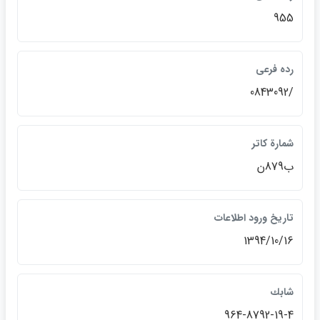
955
رده فرعي
/0843092
شمارة كاتر
ب879ن
تاريخ ورود اطلاعات
1394/10/16
شابك
‎964-8792-19-4