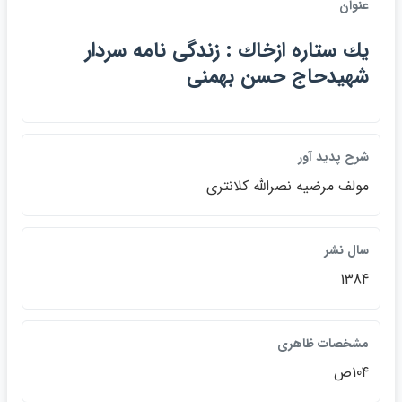
عنوان
يك ستاره ازخاك : زندگي نامه سردار
شهيدحاج حسن بهمني
شرح پديد آور
مولف مرضيه نصرالله كلانتري
سال نشر
1384
مشخصات ظاهري
104ص