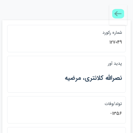
شماره ركورد
127049
پديد آور
نصرالله كلانتري، مرضيه
تولد/وفات
1356-