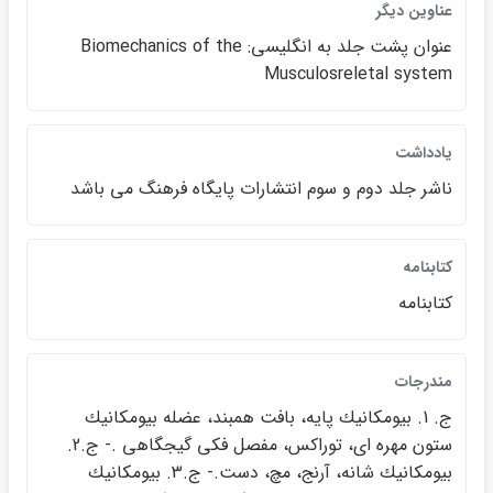
عناوين ديگر
عنوان پشت جلد به انگليسي: Biomechanics of the
Musculosreletal system
يادداشت
ناشر جلد دوم و سوم انتشارات پايگاه فرهنگ مي باشد
كتابنامه
كتابنامه
مندرجات
ج. 1. بيومكانيك پايه، بافت همبند، عضله بيومكانيك
ستون مهره اي، توراكس، مفصل فكي گيجگاهي .- ج.2.
بيومكانيك شانه، آرنج، مچ، دست.- ج.3. بيومكانيك