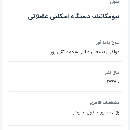
عنوان
بيومكانيك دستگاه اسكلتي عضلاني
شرح پديد آور
مولفين قدمعلي طالبي،محمد تقي پور
سال نشر
، 1393-
مشخصات ظاهري
ج. : مصور، جدول، نمودار