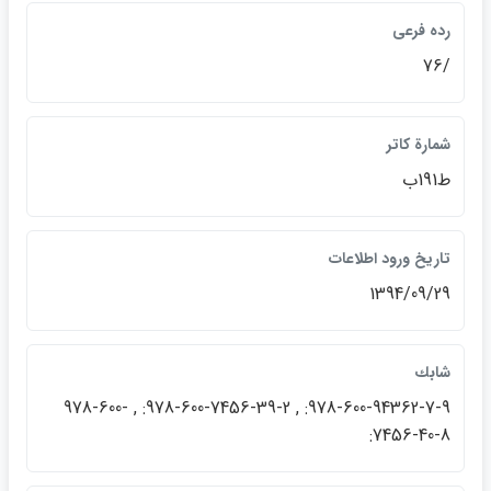
رده فرعي
/76
شمارة كاتر
ط191ب
تاريخ ورود اطلاعات
1394/09/29
شابك
978-600-94362-7-9: , 978-600-7456-39-2: , 978-600-
7456-40-8: