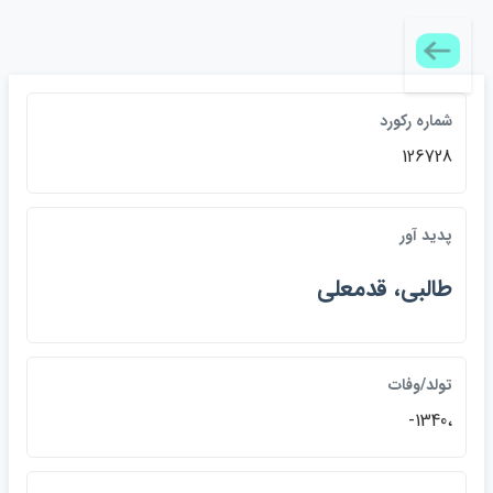
شماره ركورد
126728
پديد آور
طالبي، قدمعلي
تولد/وفات
،1340-