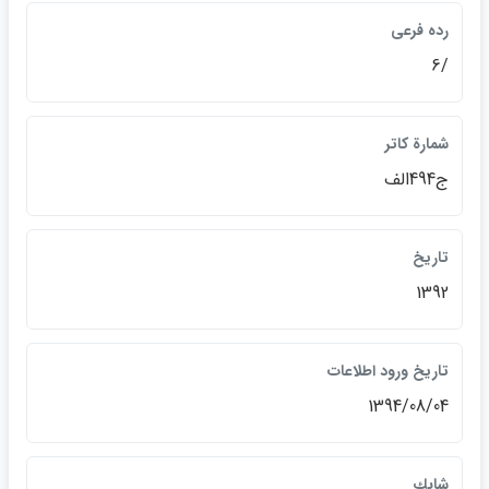
رده فرعي
/6
شمارة كاتر
ج494الف
تاريخ
1392
تاريخ ورود اطلاعات
1394/08/04
شابك