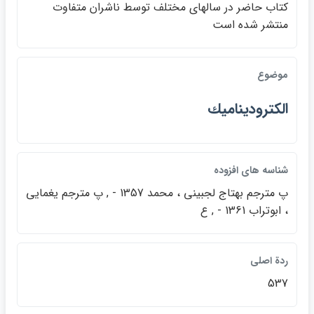
كتاب حاضر در سالهاي مختلف توسط ناشران متفاوت
منتشر شده است
موضوع
الكتروديناميك
شناسه هاي افزوده
پ مترجم بهتاج لجبيني ، محمد 1357 - , پ مترجم يغمايي
، ابوتراب 1361 -‎ , ع
ردة اصلي
537