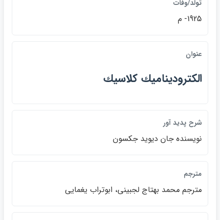
تولد/وفات
1925- م
عنوان
الكتروديناميك كلاسيك
شرح پديد آور
نويسنده جان ديويد جكسون
مترجم
مترجم محمد بهتاج لجبيني، ابوتراب يغمايي