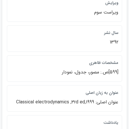
ويرايش
ويراست سوم
سال نشر
1392
مشخصات ظاهري
[599]ص.: مصور، جدول، نمودار
عنوان به زبان اصلي
عنوان اصلي: Classical electrodynamics ,3rd ed,1999
يادداشت